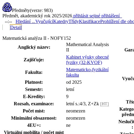
Předměty
(verze: 983)
Předmět, akademický rok 2025/2026
přihlásit se
jiné přihlášení
--:--
Hledání ...
Vyučující
Katedry
Třídy
Klasifikace
Prohlížení dle ob
Detail
Matematická analýza II - NOFY152
Mathematical Analysis
Anglický název:
II
Gara
Kabinet výuky obecné
Zajišťuje:
fyziky (32-KVOF)
Matematicko-fyzikální
Fakulta:
fakulta
Vyuču
Platnost:
od 2025
Semestr:
letní
E-Kredity:
9
Tří
Rozsah, examinace:
letní s.:4/3, Z+Zk
[HT]
Katego
Počet míst:
neomezen
předm
Minimální obsazenost:
neomezen
Nesluči
4EU+:
ne
:
Virtuální mobilita / počet míst