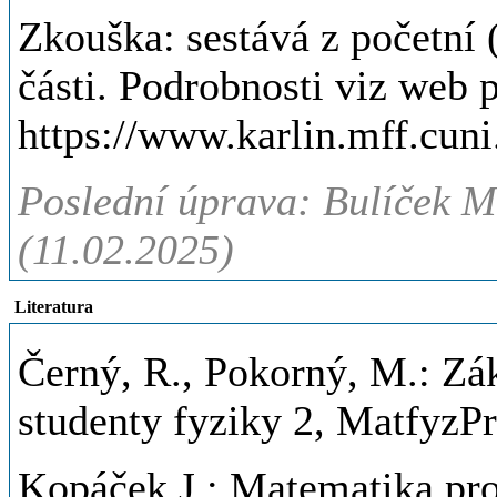
Zkouška: sestává z početní 
části. Podrobnosti viz web 
https://www.karlin.mff.cu
Poslední úprava: Bulíček M
(11.02.2025)
Literatura
Černý, R., Pokorný, M.: Zá
studenty fyziky 2, MatfyzPr
Kopáček J.: Matematika p