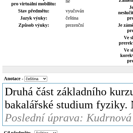
Záměnn
ne
pro virtuální mobilitu:
J
Stav předmětu:
vyučován
nesluči
Jazyk výuky:
čeština
pr
Způsob výuky:
prezenční
Je zám
pr
Ve s
prerekv
Ve s
korekv
pr
Anotace
-
Druhá část základního kurz
bakalářské studium fyziky
Poslední úprava: Kudrnová
Cíl předmětu
-