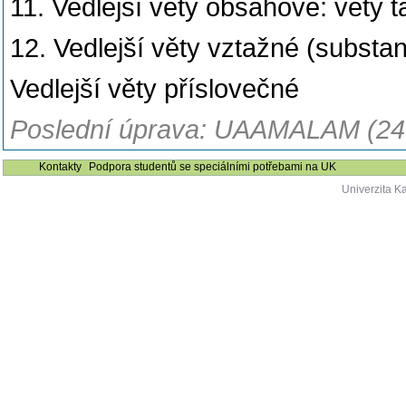
11. Vedlejší věty obsahové: věty 
12. Vedlejší věty vztažné (substant
Vedlejší věty příslovečné
Poslední úprava: UAAMALAM (24
Kontakty
Podpora studentů se speciálními potřebami na UK
Univerzita K