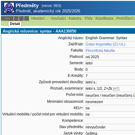
Předměty
(verze: 983)
Předmět, akademický rok 2025/2026
Hledání ...
Vyučující
Katedry
Třídy
Klasifikace
Prohlížení 
--:--
Detail
Anglická mluvnice: syntax - AAA130050
Anglický název:
English Grammar: Syntax
Zajišťuje:
Ústav lingvistiky (21-UL)
Fakulta:
Filozofická fakulta
Platnost:
od 2025
Semestr:
letní
Body:
0
E-Kredity:
7
Způsob provedení zkoušky:
letní s.:
Rozsah, examinace:
letní s.:1/2, Z+Zk
[HT]
Počet míst:
neurčen / neurčen (neurčen)
Minimální obsazenost:
neomezen
4EU+:
ne
Virtuální mobilita / počet míst pro virtuální mobilitu:
ne
Kompetence:
Stav předmětu:
nevyučován
Jazyk výuky:
čeština