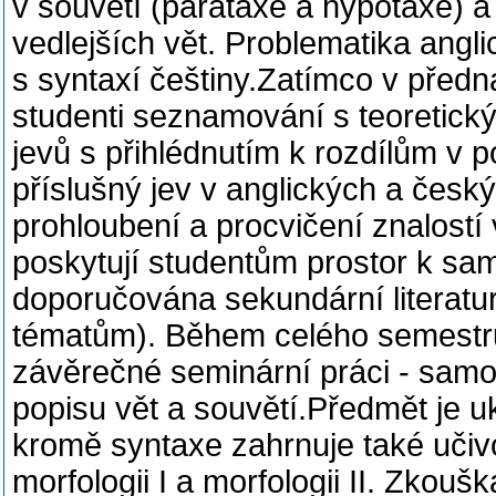
v souvětí (parataxe a hypotaxe) a 
vedlejších vět. Problematika angl
s syntaxí češtiny.Zatímco v předn
studenti seznamování s teoretick
jevů s přihlédnutím k rozdílům v 
příslušný jev v anglických a česk
prohloubení a procvičení znalostí 
poskytují studentům prostor k sa
doporučována sekundární literatur
tématům). Během celého semestru 
závěrečné seminární práci - sam
popisu vět a souvětí.Předmět je 
kromě syntaxe zahrnuje také učiv
morfologii I a morfologii II. Zkou