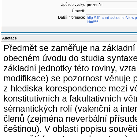
Způsob výuky:
prezenční
Úroveň:
Další informace:
http://dl1.cuni.cz/course/view.
id=655
Anotace
Předmět se zaměřuje na základní 
obecném úvodu do studia syntaxe
základní jednotky této roviny, vz
modifikace) se pozornost věnuje 
z hlediska korespondence mezi vě
konstitutivních a fakultativních vě
sémantických rolí (valenční a inte
členů (zejména neverbální přísud
češtinou). V oblasti popisu souvět