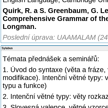
Quirk, R. a S. Greenbaum, G. Lee
Comprehensive Grammar of the
Longman.
Poslední úprava: UAAMALAM (24
Sylabus
Témata přednášek a seminářů:
1. Úvod do syntaxe (věta a fráze
modifikace). Intenční větné typy:
typu a funkce)
2. Intenční větné typy: věty rozka
3. Slovesná valence, větné vzorce