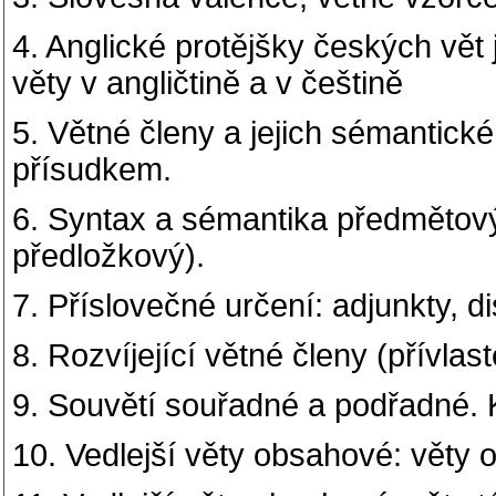
4. Anglické protějšky českých vě
věty v angličtině a v češtině
5. Větné členy a jejich sémantick
přísudkem.
6. Syntax a sémantika předmětový
předložkový).
7. Příslovečné určení: adjunkty, d
8. Rozvíjející větné členy (přívlas
9. Souvětí souřadné a podřadné. K
10. Vedlejší věty obsahové: věty