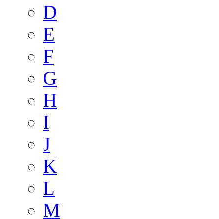
D
E
F
G
H
I
J
K
L
M