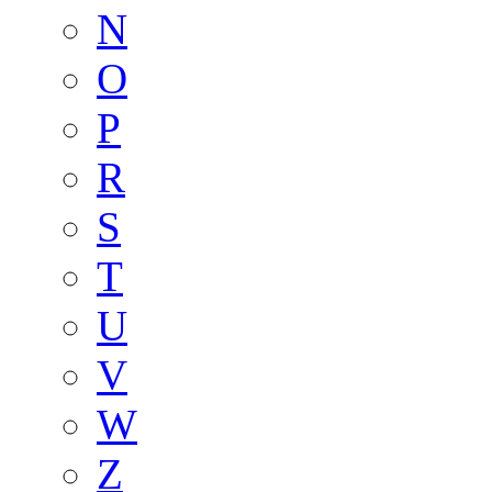
N
O
P
R
S
T
U
V
W
Z