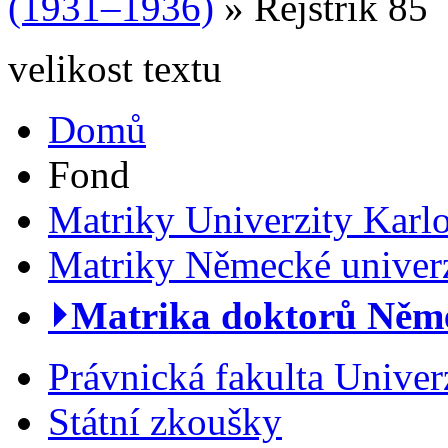
(1931–1936)
» Rejstřík 85
velikost textu
Domů
Fond
Matriky Univerzity Karl
Matriky Německé univerz
⏵Matrika doktorů Němec
Právnická fakulta Univer
Státní zkoušky