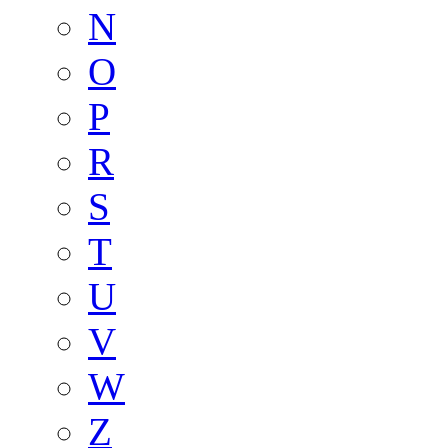
N
O
P
R
S
T
U
V
W
Z