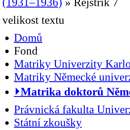
(1931–1936)
» Rejstřík 7
velikost textu
Domů
Fond
Matriky Univerzity Karl
Matriky Německé univerz
⏵Matrika doktorů Němec
Právnická fakulta Univer
Státní zkoušky