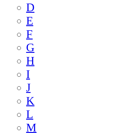
D
E
F
G
H
I
J
K
L
M