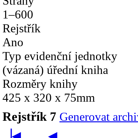
Strany
1–600
Rejstřík
Ano
Typ evidenční jednotky
(vázaná) úřední kniha
Rozměry knihy
425 x 320 x 75mm
Rejstřík 7
Generovat archiv
▕◀
◀