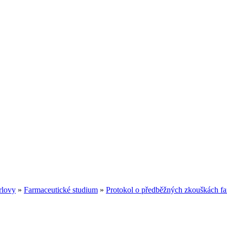
rlovy
»
Farmaceutické studium
»
Protokol o předběžných zkouškách f