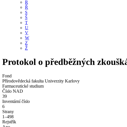
R
Ř
S
Š
T
U
V
W
Z
Ž
Protokol o předběžných zkoušk
Fond
Přírodovědecká fakulta Univerzity Karlovy
Farmaceutické studium
Číslo NAD
39
Inventární číslo
6
Strany
1–498
Rejstřík
Ano