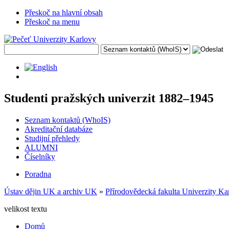
Přeskoč na hlavní obsah
Přeskoč na menu
Studenti pražských univerzit 1882–1945
Seznam kontaktů (WhoIS)
Akreditační databáze
Studijní přehledy
ALUMNI
Číselníky
Poradna
Ústav dějin UK a archiv UK
»
Přírodovědecká fakulta Univerzity Ka
velikost textu
Domů