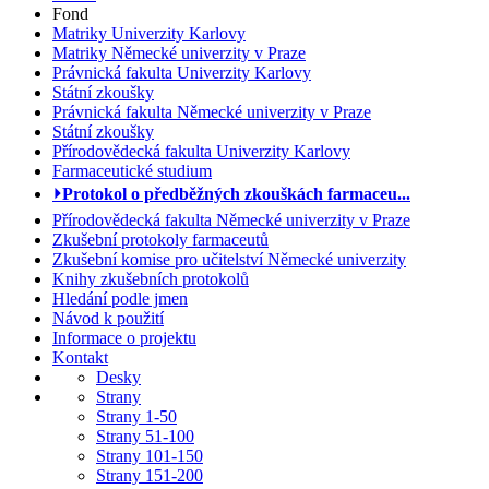
Fond
Matriky Univerzity Karlovy
Matriky Německé univerzity v Praze
Právnická fakulta Univerzity Karlovy
Státní zkoušky
Právnická fakulta Německé univerzity v Praze
Státní zkoušky
Přírodovědecká fakulta Univerzity Karlovy
Farmaceutické studium
⏵Protokol o předběžných zkouškách farmaceu...
Přírodovědecká fakulta Německé univerzity v Praze
Zkušební protokoly farmaceutů
Zkušební komise pro učitelství Německé univerzity
Knihy zkušebních protokolů
Hledání podle jmen
Návod k použití
Informace o projektu
Kontakt
Desky
Strany
Strany 1-50
Strany 51-100
Strany 101-150
Strany 151-200