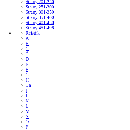
Strany 201-250
Strany 251-300
Strany 301-350
Strany 351-400
Strany 401-450
Strany 451-498
Rejstřík
A
B
C
Č
D
E
F
G
H
Ch
I
J
K
L
M
N
O
P