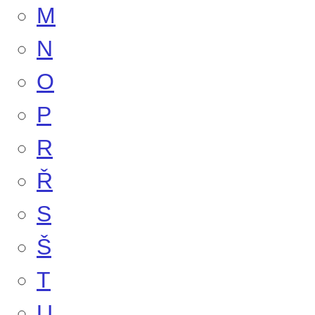
M
N
O
P
R
Ř
S
Š
T
U