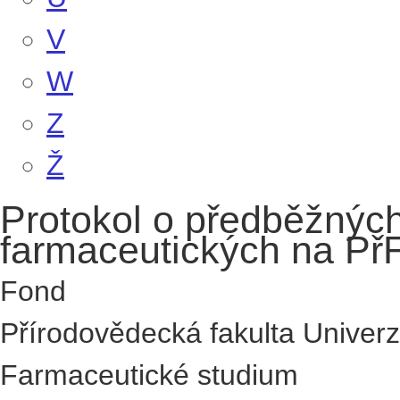
V
W
Z
Ž
Protokol o předběžnýc
farmaceutických na Př
Fond
Přírodovědecká fakulta Univerz
Farmaceutické studium