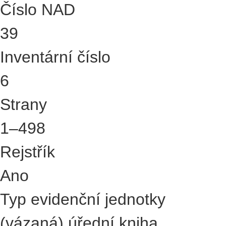
Číslo NAD
39
Inventární číslo
6
Strany
1–498
Rejstřík
Ano
Typ evidenční jednotky
(vázaná) úřední kniha