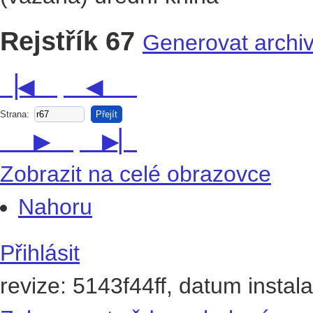
Rejstřík 67
Generovat archivn
▕◀
◀
Strana:
Přejít
▶
▶▏
Zobrazit na celé obrazovce
Nahoru
Přihlásit
revize: 5143f44ff, datum instal