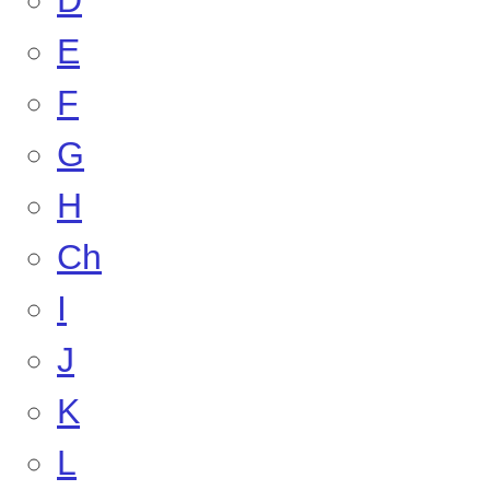
D
E
F
G
H
Ch
I
J
K
L