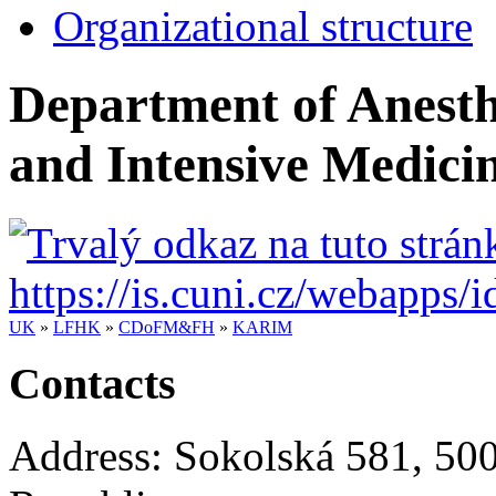
Organizational structure
Department of Anesthe
and Intensive Medici
UK
»
LFHK
»
CDoFM&FH
»
KARIM
Contacts
Address:
Sokolská 581
,
500