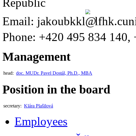
Republic
Email:
jakoubkkl
lfhk.cun
Phone:
+420
495 834 140
,
Management
head:
doc. MUDr. Pavel Dostál, Ph.D., MBA
Position in the board
secretary:
Klára Plašilová
Employees