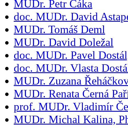
MUDr. Petr Čáka
doc. MUDr. David Astap
MUDr. Tomáš Deml
MUDr. David Doležal
doc. MUDr. Pavel Dostá
doc. MUDr. Vlasta Dostá
MUDr. Zuzana Řeháčko
MUDr. Renata Černá Pař
prof. MUDr. Vladimír Če
MUDr. Michal Kalina, P