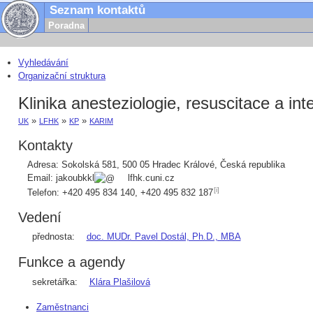
Seznam kontaktů
Poradna
Vyhledávání
Organizační struktura
Klinika anesteziologie, resuscitace a in
»
»
»
UK
LFHK
KP
KARIM
Kontakty
Adresa:
Sokolská 581
,
500 05
Hradec Králové
,
Česká republika
Email:
jakoubkkl
lfhk.cuni.cz
[i]
Telefon:
+420
495 834 140
,
+420
495 832 187
Vedení
přednosta:
doc. MUDr. Pavel Dostál, Ph.D., MBA
Funkce a agendy
sekretářka:
Klára Plašilová
Zaměstnanci