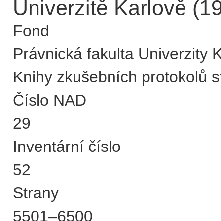
Univerzitě Karlově (1
Fond
Právnická fakulta Univerzity 
Knihy zkušebních protokolů s
Číslo NAD
29
Inventární číslo
52
Strany
5501–6500