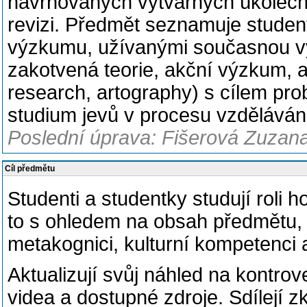
navrhovaných výtvarných úkolech 
revizi. Předmět seznamuje studen
výzkumu, užívanými současnou vý
zakotvená teorie, akční výzkum, a
research, artography) s cílem pro
studium jevů v procesu vzděláván
Poslední úprava: Fišerová Zuzana
Cíl předmětu
Studenti a studentky studují roli 
to s ohledem na obsah předmětu, kr
metakognici, kulturní kompetenci a
Aktualizují svůj náhled na kontrov
videa a dostupné zdroje. Sdílejí z