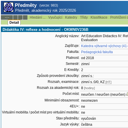
Předměty
(verze: 983)
Předmět, akademický rok 2025/2026
Hledání ...
Vyučující
Katedry
Třídy
Klasifikace
Prohlížení 
--:--
Detail
Didaktika IV: reflexe a hodnocení - OKMN0V236B
Anglický název:
Art Education Didactics IV: Re
Evaluation
Zajišťuje:
Katedra výtvarné výchovy (41
Fakulta:
Pedagogická fakulta
Platnost:
od 2018
Semestr:
zimní
E-Kredity:
2
Způsob provedení zkoušky:
zimní s.:
Rozsah, examinace:
zimní s.:0/0, KZ
[HT]
Rozsah za akademický rok:
8
[hodiny]
Počet míst:
neurčen / neurčen (neurčen)
Minimální obsazenost:
neomezen
4EU+:
ne
Virtuální mobilita / počet míst pro virtuální mobilitu:
ne
Stav předmětu:
vyučován
Jazyk výuky:
čeština