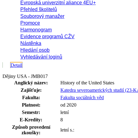
Evropská univerzitní aliance 4EU+
Přehled školitelů
Souborový manažer
Promoce
Harmonogram
Evidence programů CŽV
Nástěnka
Hledání osob
Vyhledávání loginů
Detail
Dějiny USA - JMB017
Anglický název:
History of the United States
Zajišťuje:
Katedra severoamerických studií (23-
Fakulta:
Fakulta sociálních věd
Platnost:
od 2020
Semestr:
letní
E-Kredity:
8
Způsob provedení
letní s.:
zkoušky: