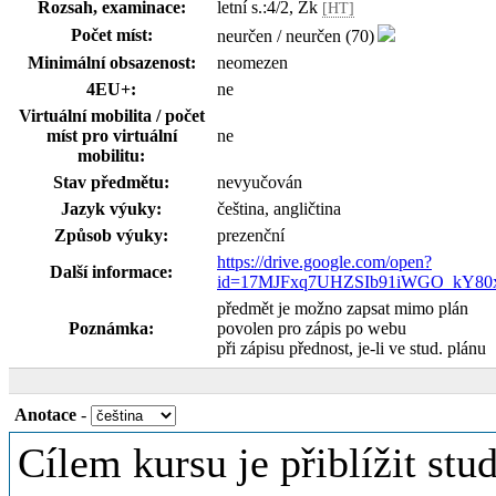
Rozsah, examinace:
letní s.:4/2, Zk
[HT]
Počet míst:
neurčen / neurčen (70)
Minimální obsazenost:
neomezen
4EU+:
ne
Virtuální mobilita / počet
míst pro virtuální
ne
mobilitu:
Stav předmětu:
nevyučován
Jazyk výuky:
čeština, angličtina
Způsob výuky:
prezenční
https://drive.google.com/open?
Další informace:
id=17MJFxq7UHZSIb91iWGO_kY80
předmět je možno zapsat mimo plán
Poznámka:
povolen pro zápis po webu
při zápisu přednost, je-li ve stud. plánu
Anotace
-
Cílem kursu je přiblížit st