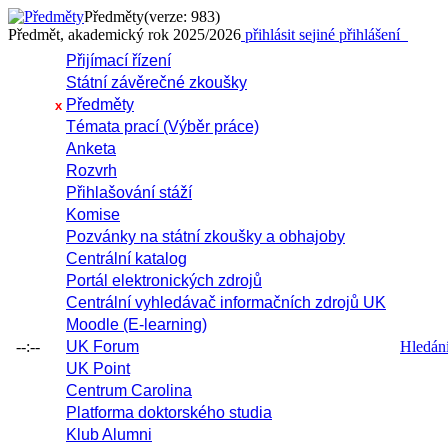
Předměty
(verze: 983)
Předmět, akademický rok 2025/2026
přihlásit se
jiné přihlášení
Přijímací řízení
Státní závěrečné zkoušky
Předměty
x
Témata prací (Výběr práce)
Anketa
Rozvrh
Přihlašování stáží
Komise
Pozvánky na státní zkoušky a obhajoby
Centrální katalog
Portál elektronických zdrojů
Centrální vyhledávač informačních zdrojů UK
Moodle (E-learning)
--:--
UK Forum
Hledání 
UK Point
Centrum Carolina
Platforma doktorského studia
Klub Alumni