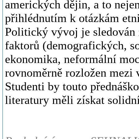
amerických dějin, a to nejen j
přihlédnutím k otázkám etn
Politický vývoj je sledován
faktorů (demografických, so
ekonomika, neformální moc
rovnoměrně rozložen mezi vn
Studenti by touto přednášk
literatury měli získat solid