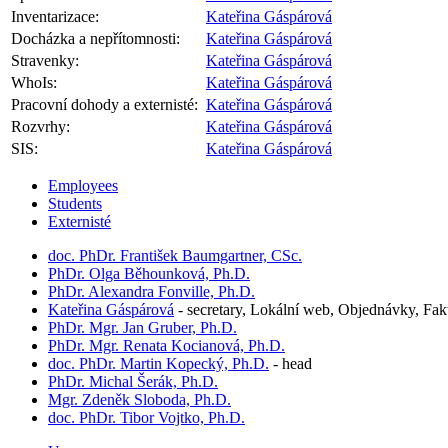
Inventarizace:
Kateřina Gáspárová
Docházka a nepřítomnosti:
Kateřina Gáspárová
Stravenky:
Kateřina Gáspárová
WhoIs:
Kateřina Gáspárová
Pracovní dohody a externisté:
Kateřina Gáspárová
Rozvrhy:
Kateřina Gáspárová
SIS:
Kateřina Gáspárová
Employees
Students
Externisté
doc. PhDr. František Baumgartner, CSc.
PhDr. Olga Běhounková, Ph.D.
PhDr. Alexandra Fonville, Ph.D.
Kateřina Gáspárová
-
secretary, Lokální web, Objednávky, Fak
PhDr. Mgr. Jan Gruber, Ph.D.
PhDr. Mgr. Renata Kocianová, Ph.D.
doc. PhDr. Martin Kopecký, Ph.D.
-
head
PhDr. Michal Šerák, Ph.D.
Mgr. Zdeněk Sloboda, Ph.D.
doc. PhDr. Tibor Vojtko, Ph.D.