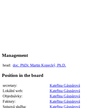
Management
head:
doc. PhDr. Martin Kopecký, Ph.D.
Position in the board
secretary:
Kateřina Gáspárová
Lokální web:
Kateřina Gáspárová
Objednávky:
Kateřina Gáspárová
Faktury:
Kateřina Gáspárová
Spisová služba:
Kateřina Gáspárová