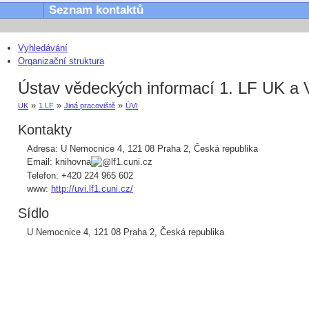
Seznam kontaktů
Vyhledávání
Organizační struktura
Ústav vědeckých informací 1. LF UK a
»
»
»
UK
1.LF
Jiná pracoviště
ÚVI
Kontakty
Adresa:
U Nemocnice 4
,
121 08
Praha 2
,
Česká republika
Email:
knihovna
lf1.cuni.cz
Telefon:
+420
224 965 602
www:
http://uvi.lf1.cuni.cz/
Sídlo
U Nemocnice 4
,
121 08
Praha 2
,
Česká republika