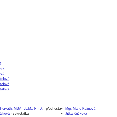
á
ová
ová
stelová
stelová
stelová
 Horváth, MBA, LL.M., Ph.D.
-
přednosta
Mgr. Marie Kalinová
álková
-
sekretářka
Jitka Kričková