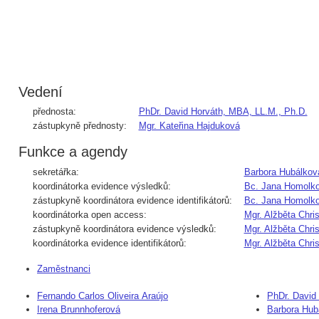
Vedení
přednosta:
PhDr. David Horváth, MBA, LL.M., Ph.D.
zástupkyně přednosty:
Mgr. Kateřina Hajduková
Funkce a agendy
sekretářka:
Barbora Hubálkov
koordinátorka evidence výsledků:
Bc. Jana Homolk
zástupkyně koordinátora evidence identifikátorů:
Bc. Jana Homolk
koordinátorka open access:
Mgr. Alžběta Chri
zástupkyně koordinátora evidence výsledků:
Mgr. Alžběta Chri
koordinátorka evidence identifikátorů:
Mgr. Alžběta Chri
Zaměstnanci
Fernando Carlos Oliveira Araújo
PhDr. David
Irena Brunnhoferová
Barbora Hub