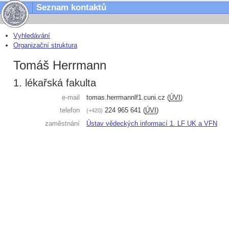
Seznam kontaktů
Vyhledávání
Organizační struktura
Tomáš Herrmann
1. lékařská fakulta
e-mail
tomas.herrmann
lf1.cuni.cz
(
ÚVI
)
telefon
224 965 641
(
ÚVI
)
+420
zaměstnání
Ústav vědeckých informací 1. LF UK a VFN