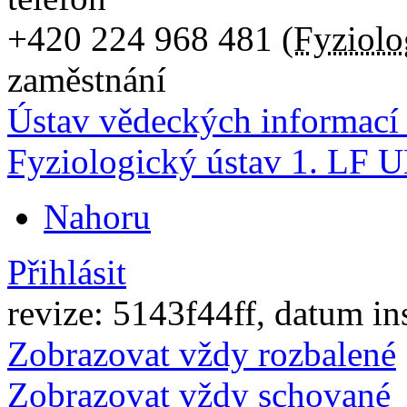
+420
224 968 481
(
Fyziolo
zaměstnání
Ústav vědeckých informac
Fyziologický ústav 1. LF 
Nahoru
Přihlásit
revize: 5143f44ff, datum in
Zobrazovat vždy rozbalené
Zobrazovat vždy schované