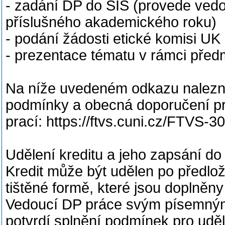
- zadání DP do SIS (provede vedo
příslušného akademického roku)
- podání žádosti etické komisi UK
- prezentace tématu v rámci před
Na níže uvedeném odkazu nalezne
podmínky a obecná doporučení p
prací: https://ftvs.cuni.cz/FTVS-3
Udělení kreditu a jeho zapsání do
Kredit může být udělen po předlo
tištěné formě, které jsou doplněn
Vedoucí DP práce svým písemným
potvrdí splnění podmínek pro uděl