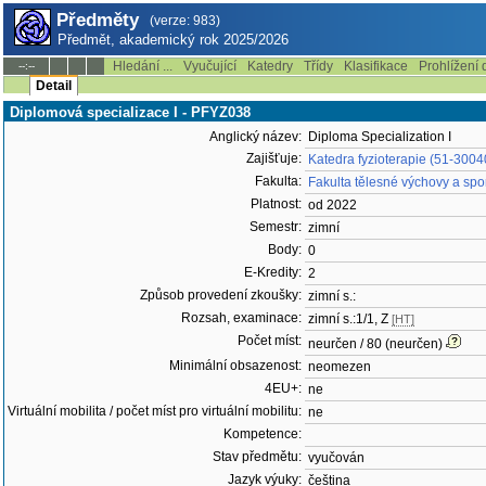
Předměty
(verze: 983)
Předmět, akademický rok 2025/2026
Hledání ...
Vyučující
Katedry
Třídy
Klasifikace
Prohlížení 
--:--
Detail
Diplomová specializace I - PFYZ038
Anglický název:
Diploma Specialization I
Zajišťuje:
Katedra fyzioterapie (51-3004
Fakulta:
Fakulta tělesné výchovy a spo
Platnost:
od 2022
Semestr:
zimní
Body:
0
E-Kredity:
2
Způsob provedení zkoušky:
zimní s.:
Rozsah, examinace:
zimní s.:1/1, Z
[HT]
Počet míst:
neurčen / 80 (neurčen)
Minimální obsazenost:
neomezen
4EU+:
ne
Virtuální mobilita / počet míst pro virtuální mobilitu:
ne
Kompetence:
Stav předmětu:
vyučován
Jazyk výuky:
čeština