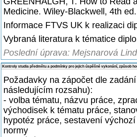
GREENHALGH, T. How to Read a 
Medicine. Wiley-Blackwell, 4th e
Informace FTVS UK k realizaci di
Vybraná literatura k tématice dip
Poslední úprava: Mejsnarová Lind
Kontroly studia předmětu a podmínky pro jejich úspěšné vykonání, způsob h
Požadavky na zápočet dle zadání
následujícím rozsahu):
- volba tématu, názvu práce, zpra
východisek k tématu práce, stano
hypotéz práce, sestavení výchozí st
normy