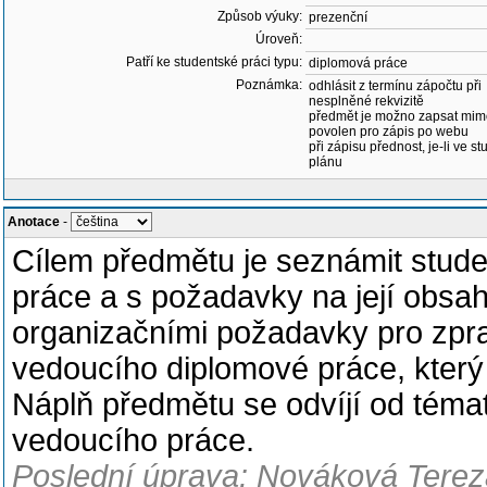
Způsob výuky:
prezenční
Úroveň:
Patří ke studentské práci typu:
diplomová práce
Poznámka:
odhlásit z termínu zápočtu při
nesplněné rekvizitě
předmět je možno zapsat mim
povolen pro zápis po webu
při zápisu přednost, je-li ve st
plánu
Anotace
-
Cílem předmětu je seznámit stud
práce a s požadavky na její obsa
organizačními požadavky pro zpr
vedoucího diplomové práce, kter
Náplň předmětu se odvíjí od tém
vedoucího práce.
Poslední úprava: Nováková Tereza