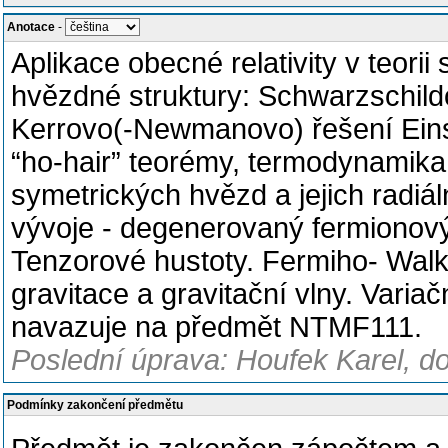
Anotace
-
Aplikace obecné relativity v teorii
hvězdné struktury: Schwarzschil
Kerrovo(-Newmanovo) řešení Einst
“ho-hair” teorémy, termodynamika
symetrických hvězd a jejich radiá
vývoje - degenerovaný fermionov
Tenzorové hustoty. Fermiho- Walk
gravitace a gravitační vlny. Varia
navazuje na předmět NTMF111.
Poslední úprava: Houfek Karel, d
Podmínky zakončení předmětu