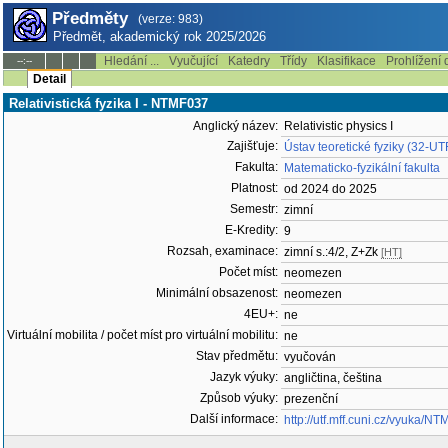
Předměty
(verze: 983)
Předmět, akademický rok 2025/2026
Hledání ...
Vyučující
Katedry
Třídy
Klasifikace
Prohlížení 
--:--
Detail
Relativistická fyzika I - NTMF037
Anglický název:
Relativistic physics I
Zajišťuje:
Ústav teoretické fyziky (32-UT
Fakulta:
Matematicko-fyzikální fakulta
Platnost:
od 2024 do 2025
Semestr:
zimní
E-Kredity:
9
Rozsah, examinace:
zimní s.:4/2, Z+Zk
[HT]
Počet míst:
neomezen
Minimální obsazenost:
neomezen
4EU+:
ne
Virtuální mobilita / počet míst pro virtuální mobilitu:
ne
Stav předmětu:
vyučován
Jazyk výuky:
angličtina, čeština
Způsob výuky:
prezenční
Další informace:
http://utf.mff.cuni.cz/vyuka/N