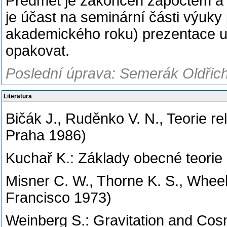
Předmět je zakončen zápočtem a 
je účast na seminární části výuk
akademického roku) prezentace u
opakovat.
Poslední úprava: Semerák Oldřich
Literatura
Bičák J., Ruděnko V. N., Teorie rel
Praha 1986)
Kuchař K.: Základy obecné teorie 
Misner C. W., Thorne K. S., Wheel
Francisco 1973)
Weinberg S.: Gravitation and Cos