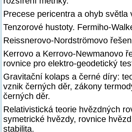
rozšíření metriky.
Precese pericentra a ohyb světla 
Tenzorové hustoty. Fermiho-Walk
Reissnerovo-Nordströmovo řešení
Kerrovo a Kerrovo-Newmanovo řeš
rovnice pro elektro-geodetický te
Gravitační kolaps a černé díry: t
vznik černých děr, zákony termod
černých děr.
Relativistická teorie hvězdných ro
symetrické hvězdy, rovnice hvězdn
stabilita.