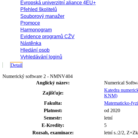
Evropská univerzitní aliance 4EU+
Přehled školitelů
Souborový manažer
Promoce
Harmonogram
Evidence programů CŽV
Nástěnka
Hledání osob
Vyhledávání loginů
Detail
Numerický software 2 - NMNV404
Anglický název:
Numerical Softw
Katedra numeric
Zajišťuje:
KNM)
Fakulta:
Matematicko-fyzi
Platnost:
od 2020
Semestr:
letní
E-Kredity:
5
Rozsah, examinace:
letní s.:2/2, Z+Z