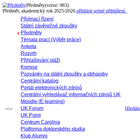
Předměty
(verze: 983)
Předmět, akademický rok 2025/2026
přihlásit se
jiné přihlášení
Přijímací řízení
Státní závěrečné zkoušky
Předměty
x
Témata prací (Výběr práce)
Anketa
Rozvrh
Přihlašování stáží
Komise
Pozvánky na státní zkoušky a obhajoby
Centrální katalog
Portál elektronických zdrojů
Centrální vyhledávač informačních zdrojů UK
Moodle (E-learning)
--:--
UK Forum
Hledání 
UK Point
Centrum Carolina
Platforma doktorského studia
Klub Alumni