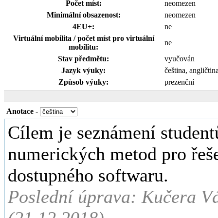
Počet míst:
neomezen
Minimální obsazenost:
neomezen
4EU+:
ne
Virtuální mobilita / počet míst pro virtuální
ne
mobilitu:
Stav předmětu:
vyučován
Jazyk výuky:
čeština, angličtin
Způsob výuky:
prezenční
Anotace
-
Cílem je seznámení student
numerických metod pro řešen
dostupného softwaru.
Poslední úprava: Kučera Vá