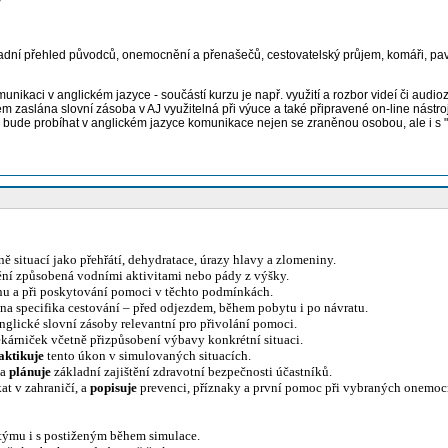
dní přehled původců, onemocnění a přenašečů, cestovatelský průjem, komáři, pavo
unikaci v anglickém jazyce - součástí kurzu je např. využití a rozbor videí či audi
 zaslána slovní zásoba v AJ využitelná při výuce a také připravené on-line nástroj
y bude probíhat v anglickém jazyce komunikace nejen se zraněnou osobou, ale i s "
 situací jako přehřátí, dehydratace, úrazy hlavy a zlomeniny.
nění způsobená vodními aktivitami nebo pády z výšky.
énu a při poskytování pomoci v těchto podmínkách.
na specifika cestování – před odjezdem, během pobytu i po návratu.
nglické slovní zásoby relevantní pro přivolání pomoci.
ékárniček včetně přizpůsobení výbavy konkrétní situaci.
aktikuje
tento úkon v simulovaných situacích.
 a
plánuje
základní zajištění zdravotní bezpečnosti účastníků.
at v zahraničí, a
popisuje
prevenci, příznaky a první pomoc při vybraných onemocn
 týmu i s postiženým během simulace.