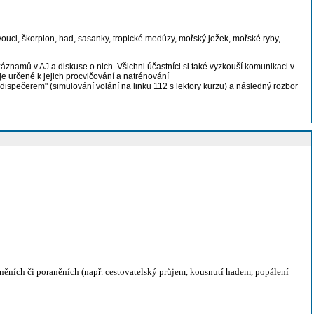
uci, škorpion, had, sasanky, tropické medúzy, mořský ježek, mořské ryby,
ozáznamů v AJ a diskuse o nich. Všichni účastníci si také vyzkouší komunikaci v
e určené k jejich procvičování a natrénování
dispečerem" (simulování volání na linku 112 s lektory kurzu) a následný rozbor
ěních či poraněních (např. cestovatelský průjem, kousnutí hadem, popálení