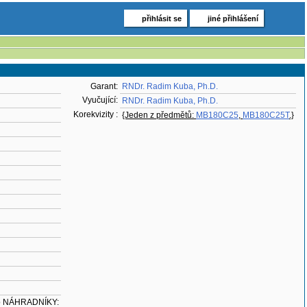
přihlásit se
jiné přihlášení
Garant:
RNDr. Radim Kuba, Ph.D.
Vyučující:
RNDr. Radim Kuba, Ph.D.
Korekvizity :
{Jeden z předmětů:
MB180C25
,
MB180C25T
.}
 pro NÁHRADNÍKY: