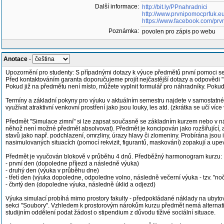
Další informace:
http://bit.ly/PPnahradnici
http://www.prvnipomocprfuk.eu
https://www.facebook.com/prv
Poznámka:
povolen pro zápis po webu
Anotace
-
Upozornění pro studenty: S případnými dotazy k výuce předmětů první pomoci se
Před kontaktováním garanta doporučujeme projít nejčastější dotazy a odpovědi "
Pokud již na předmětu není místo, můžete vyplnit formulář pro náhradníky. Pokud
Termíny a základní pokyny pro výuku v aktuálním semestru najdete v samostatn
využívat atraktivní venkovní prostření jako jsou louky, les atd. (zkrátka se učí víc
Předmět "Simulace zimní" si lze zapsat současně se základním kurzem nebo v nás
něhož není možné předmět absolvovat). Předmět je koncipován jako rozšiřující, 
stavů jako např. podchlazení, omrzliny, úrazy hlavy či zlomeniny. Probírána jsou
nasimulovaných situacích (pomocí rekvizit, figurantů, maskování) zopakují a upev
Předmět je vyučován blokově v průběhu 4 dnů. Předběžný harmonogram kurzu:
- první den (dopoledne příjezd a následně výuka)
- druhý den (výuka v průběhu dne)
- třetí den (výuka dopoledne, odpoledne volno, následně večerní výuka - tzv. "no
- čtvrtý den (dopoledne výuka, následně úklid a odjezd)
Výuka simulací probíhá mimo prostory fakulty - předpokládané náklady na ubyto
sekci "Soubory". Vzhledem k prostorovým nárokům kurzu předmět nemá alternativu s
studijním oddělení podat žádost o stipendium z důvodu tíživé sociální situace.