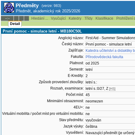
Předměty
(verze: 983)
Předmět, akademický rok 2025/2026
Hledání ...
Vyučující
Katedry
Třídy
Klasifikace
Prohlížení 
--:--
Detail
První pomoc - simulace letní - MB180C50L
Anglický název:
First Aid - Summer Simulation
Český název:
První pomoc - simulace letní
Zajišťuje:
Katedra učitelství a didaktiky 
Fakulta:
Přírodovědecká fakulta
Platnost:
od 2025
Semestr:
letní
E-Kredity:
2
Způsob provedení zkoušky:
letní s.:
Rozsah, examinace:
letní s.:0/27, Z
[HS]
Počet míst:
45
Minimální obsazenost:
neomezen
4EU+:
ne
Virtuální mobilita / počet míst pro virtuální mobilitu:
ne
Stav předmětu:
vyučován
Jazyk výuky:
čeština
Vysvětlení:
Navazující předmět (je určený