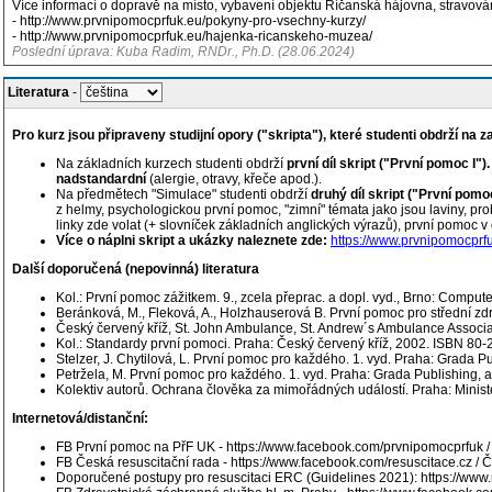
Více informací o dopravě na místo, vybavení objektu Říčanská hájovna, stravování 
- http://www.prvnipomocprfuk.eu/pokyny-pro-vsechny-kurzy/
- http://www.prvnipomocprfuk.eu/hajenka-ricanskeho-muzea/
Poslední úprava: Kuba Radim, RNDr., Ph.D. (28.06.2024)
Literatura
-
Pro kurz jsou připraveny studijní opory ("skripta"), které studenti obdrží na 
Na základních kurzech studenti obdrží
první díl skript ("První pomoc I")
nadstandardní
(alergie, otravy, křeče apod.).
Na předmětech "Simulace" studenti obdrží
druhý díl skript ("První pomoc
z helmy, psychologickou první pomoc, "zimní" témata jako jsou laviny, prob
linky zde volat (+ slovníček základních anglických výrazů), první pomoc v
Více o náplni skript a ukázky naleznete zde:
https://www.prvnipomocprfu
Další doporučená (nepovinná) literatura
Kol.: První pomoc zážitkem. 9., zcela přeprac. a dopl. vyd., Brno: Comp
Beránková, M., Fleková, A., Holzhauserová B. První pomoc pro střední zdra
Český červený kříž, St. John Ambulance, St. Andrew´s Ambulance Associati
Kol.: Standardy první pomoci. Praha: Český červený kříž, 2002. ISBN 80
Stelzer, J. Chytilová, L. První pomoc pro každého. 1. vyd. Praha: Grada 
Petržela, M. První pomoc pro každého. 1. vyd. Praha: Grada Publishing, 
Kolektiv autorů. Ochrana člověka za mimořádných událostí. Praha: Minist
Internetová/distanční:
FB První pomoc na PřF UK - https://www.facebook.com/prvnipomocprfuk 
FB Česká resuscitační rada - https://www.facebook.com/resuscitace.cz /
Č
Doporučené postupy pro resuscitaci ERC (Guidelines 2021): https://www.