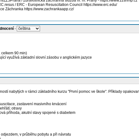
com/ZZSPraha /
Zdravotnická záchranná služba hl. m. Prahy
- https://www.zzshmp.cz
RC.resus /
ERC - European Resuscitation Council
https://www.erc.edu/
ace Záchranka
https://www.zachrankaapp.cz/
odnocení
-
, celkem 90 min)
jící využívá základní slovní zásobu v anglickém jazyce
ností nabytých v rámci základního kurzu "První pomoc ve škole". Příklady opakova
suscitace, zastavení masivního krvácení
ehřátí; otravy
zková příhoda, akutní stavy spojené s diabetem
d odjezdem, v průběhu pobytu a při návratu
y