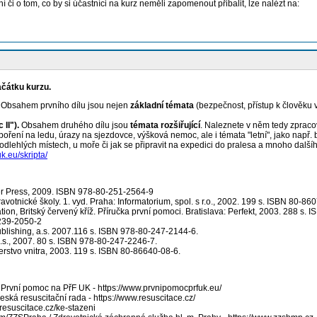
či o tom, co by si účastníci na kurz neměli zapomenout přibalit, lze nalézt na:
začátku kurzu.
.
Obsahem prvního dílu jsou nejen
základní témata
(bezpečnost, přístup k člověku 
 II").
Obsahem druhého dílu jsou
témata rozšiřující
. Naleznete v něm tedy zpraco
oření na ledu, úrazy na sjezdovce, výšková nemoc, ale i témata "letní", jako např. b
 odlehlých místech, u moře či jak se připravit na expedici do pralesa a mnoho další
k.eu/skripta/
uter Press, 2009. ISBN 978-80-251-2564-9
votnické školy. 1. vyd. Praha: Informatorium, spol. s r.o., 2002. 199 s. ISBN 80-86
on, Britský červený kříž. Příručka první pomoci. Bratislava: Perfekt, 2003. 288 s.
-239-2050-2
Publishing, a.s. 2007.116 s. ISBN 978-80-247-2144-6.
a.s., 2007. 80 s. ISBN 978-80-247-2246-7.
erstvo vnitra, 2003. 119 s. ISBN 80-86640-08-6.
/
První pomoc na PřF UK
- https://www.prvnipomocprfuk.eu/
eská resuscitační rada
- https://www.resuscitace.cz/
resuscitace.cz/ke-stazeni