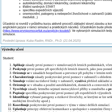
autolékárničky, domácí lékárničky, cestovní lékárničky
třídění raněných START
specifika expedičních výjezdů
onemocnění, patogeny a nebepeční živočichové v zahraničí (zákla
medvědi...)
Účastníci si rovněž v průběhu kurzu aktivně procvičí základní slovní zásobu a kom
anglickém jazyce v rámci simulací a praktických nácviků. Účastníkům bude předem
(
https://www.prvnipomocprfuk.eu/anglicky-koutek/
). Ve vybraných simulacích ted
simulace.
Poslední úprava: Kuba Radim, RNDr., Ph.D. (21.04.2025)
Výsledky učení
Student:
Aplikuje
zásady první pomoci v simulovaných letních podmínkách, včetně
Poskytuje
první pomoc při specifických letních úrazech, jako jsou pora
Orientuje se
v zásadách bezpečnosti a prevence při pohybu v letním ter
Charakterizuje
zásady poskytování první pomoci v zahraničí s ohledem 
Simuluje
volání na tísňové linky v zahraničí,
využívá
přehled základní a
Orientuje
se v obsahu a použití autolékárniček, domácích a cestovních l
Vysvětluje
zásady šetrného sejmutí motocyklové přilby u zraněného a
pr
Popisuje
specifika poskytování první pomoci při expedičních výjezdech
Identifikuje
vybrané patogeny a rizikové živočichy, se kterými se lze setk
mořskými živočichy apod.).
Koordinuje
poskytování první pomoci v týmu v rámci delších simulací.
Uplatňuje
principy efektivní komunikace a spolupráce s ostatními členy