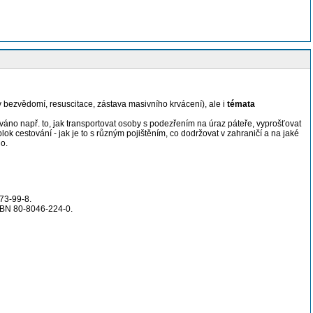
v bezvědomí, resuscitace, zástava masivního krvácení), ale i
témata
váno např. to, jak transportovat osoby s podezřením na úraz páteře, vyprošťovat
lok cestování - jak je to s různým pojištěním, co dodržovat v zahraničí a na jaké
ho.
073-99-8.
 ISBN 80-8046-224-0.