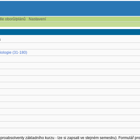
dle oborů/plánů
Nastavení
s
biologie (31-180)
 proabsolventy základního kurzu - lze si zapsati ve stejném semestru). Formulář