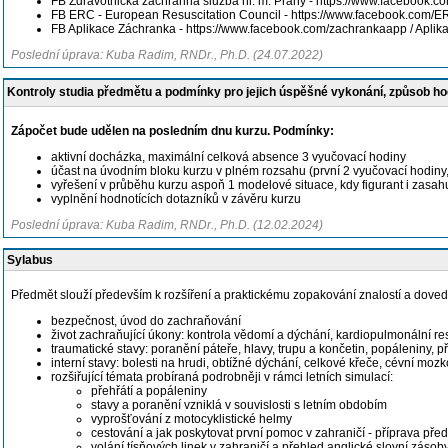
FB Zdravotnická záchranná služba hl. m. Prahy - https://www.facebook.
FB ERC - European Resuscitation Council - https://www.facebook.com/E
FB Aplikace Záchranka -
https://www.facebook.com/zachrankaapp /
Aplik
Poslední úprava: Kuba Radim, RNDr., Ph.D. (24.07.2022)
Kontroly studia předmětu a podmínky pro jejich úspěšné vykonání, způsob h
Zápočet bude udělen na posledním dnu kurzu. Podmínky:
aktivní docházka, maximální celková absence 3 vyučovací hodiny
účast na úvodním bloku kurzu v plném rozsahu (první 2 vyučovací hodiny
vyřešení v průběhu kurzu aspoň 1 modelové situace, kdy figurant i zasahu
vyplnění hodnotících dotazníků v závěru kurzu
Poslední úprava: Kuba Radim, RNDr., Ph.D. (12.02.2024)
Sylabus
Předmět slouží především k rozšíření a praktickému zopakování znalostí a doved
bezpečnost, úvod do zachraňování
život zachraňující úkony: kontrola vědomí a dýchání, kardiopulmonální re
traumatické stavy: poranění páteře, hlavy, trupu a končetin, popáleniny, př
interní stavy: bolesti na hrudi, obtížné dýchání, celkové křeče, cévní mo
rozšiřující témata probíraná podrobněji v rámci letních simulací:
přehřátí a popáleniny
stavy a poranění vzniklá v souvislosti s letním obdobím
vyprošťování z motocyklistické helmy
cestování a jak poskytovat první pomoc v zahraničí - příprava pře
volání tísňových linek v zahraničí a přehled anglické slovní zásob