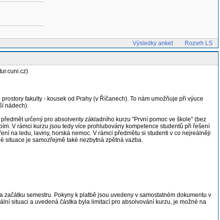
Výsledky anket
Rozvrh LS
ur.cuni.cz)
rostory fakulty - kousek od Prahy (v Říčanech). To nám umožňuje při výuce
jší nádech).
ý předmět určený pro absolventy základního kurzu "První pomoc ve škole" (bez
bím. V rámci kurzu jsou tedy více prohlubovány kompetence studentů při řešení
ení na ledu, laviny, horská nemoc. V rámci předmětu si studenti v co nejreálněji
aždé situace je samozřejmě také nezbytná zpětná vazba.
ž na začátku semestru. Pokyny k platbě jsou uvedeny v samostatném dokumentu v
ální situaci a uvedená částka byla limitací pro absolvování kurzu, je možné na