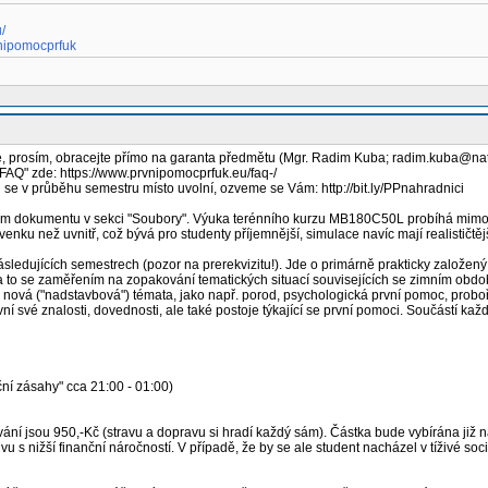
/
nipomocprfuk
, prosím, obracejte přímo na garanta předmětu (Mgr. Radim Kuba; radim.kuba@nat
FAQ" zde: https://www.prvnipomocprfuk.eu/faq-/
 se v průběhu semestru místo uvolní, ozveme se Vám: http://bit.ly/PPnahradnici
ém dokumentu v sekci "Soubory". Výuka terénního kurzu MB180C50L probíhá mimo p
e venku než uvnitř, což bývá pro studenty příjemnější, simulace navíc mají realističtě
ledujících semestrech (pozor na prerekvizitu!). Jde o primárně prakticky založen
a to se zaměřením na zopakování tematických situací souvisejících se zimním obdo
 i nová ("nadstavbová") témata, jako např. porod, psychologická první pomoc, proboř
ní své znalosti, dovednosti, ale také postoje týkající se první pomoci. Součástí k
ční zásahy" cca 21:00 - 01:00)
vání jsou 950,-Kč (stravu a dopravu si hradí každý sám). Částka bude vybírána ji
 nižší finanční náročností. V případě, že by se ale student nacházel v tíživé soci