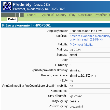
Předměty
(verze: 983)
Předmět, akademický rok 2025/2026
Hledání ...
Vyučující
Katedry
Třídy
Klasifikace
Prohlížení 
--:--
Detail
Právo a ekonomie I - HPOP3061
Anglický název:
Economics and the Law I
Zajišťuje:
Katedra ekonomie a empirick
právních studií (22-KNH)
Fakulta:
Právnická fakulta
Platnost:
od 2024
Semestr:
zimní
Body:
0
E-Kredity:
3
Způsob provedení zkoušky:
zimní s.:
Rozsah, examinace:
zimní s.:2/1, KZ
[HT]
4EU+:
ne
Virtuální mobilita / počet míst pro virtuální mobilitu:
ne
Kompetence:
Stav předmětu:
vyučován
Jazyk výuky:
čeština
Způsob výuky:
prezenční