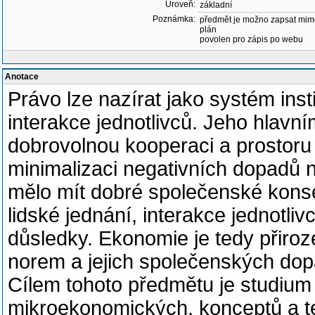
Úroveň:
základní
Poznámka:
předmět je možno zapsat mim
plán
povolen pro zápis po webu
Anotace
Právo lze nazírat jako systém insti
interakce jednotlivců. Jeho hlavn
dobrovolnou kooperaci a prostoru pr
minimalizaci negativních dopadů n
mělo mít dobré společenské konse
lidské jednání, interakce jednotli
důsledky. Ekonomie je tedy přiro
norem a jejich společenských dop
Cílem tohoto předmětu je studium
mikroekonomických, konceptů a teo