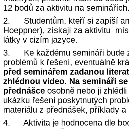
12 bodů za aktivitu na seminář
2. Studentům, kteří si zapíší an
Hoeppner), získají za aktivitu mí
látky v cizím jazyce.
3. Ke každému semináři bude zad
problémů k řešení, eventuálně kr
před seminářem zadanou literat
zhlédnou video
.
Na semináři se
přednášce
osobně nebo ji zhlédl
ukázku řešení poskytnutých probl
materiálu z přednášek, příklady a 
4. Aktivita je hodnocena dle bo