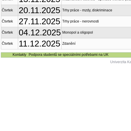
20.11.2025
Čtvrtek
Trhy práce - mzdy, diskriminace
27.11.2025
Čtvrtek
Trhy práce - nerovnosti
04.12.2025
Čtvrtek
Monopol a oligopol
11.12.2025
Čtvrtek
Zdanění
Kontakty
Podpora studentů se speciálními potřebami na UK
Univerzita K