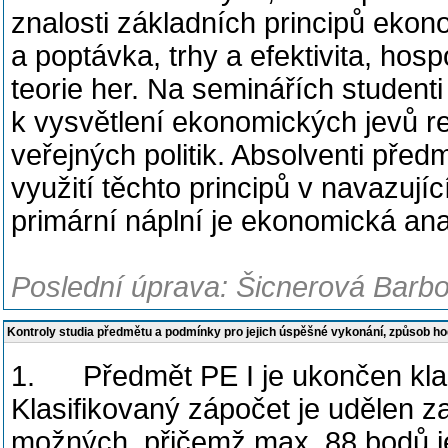
znalosti základních principů ekon
a poptávka, trhy a efektivita, hos
teorie her. Na seminářích studenti
k vysvětlení ekonomických jevů r
veřejných politik. Absolventi pře
využití těchto principů v navazuj
primární náplní je ekonomická ana
Poslední úprava: Šicnerová Barbo
Kontroly studia předmětu a podmínky pro jejich úspěšné vykonání, způsob h
1. Předmět PE I je ukončen klas
Klasifikovaný zápočet je udělen z
možných, přičemž max. 88 bodů j