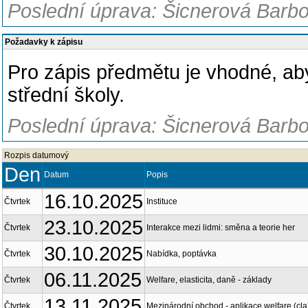
Poslední úprava: Šicnerová Barbo
Požadavky k zápisu
Pro zápis předmětu je vhodné, ab
střední školy.
Poslední úprava: Šicnerová Barbo
Rozpis datumový
Den
Datum
Popis
16.10.2025
Čtvrtek
Instituce
23.10.2025
Čtvrtek
Interakce mezi lidmi: směna a teorie her
30.10.2025
Čtvrtek
Nabídka, poptávka
06.11.2025
Čtvrtek
Welfare, elasticita, daně - základy
13.11.2025
Čtvrtek
Mezinárodní obchod - aplikace welfare (cla