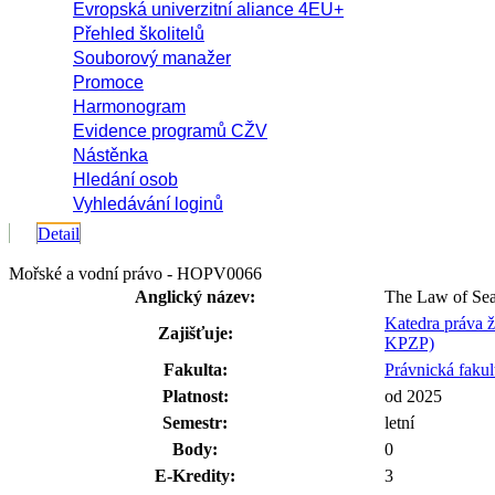
Evropská univerzitní aliance 4EU+
Přehled školitelů
Souborový manažer
Promoce
Harmonogram
Evidence programů CŽV
Nástěnka
Hledání osob
Vyhledávání loginů
Detail
Mořské a vodní právo - HOPV0066
Anglický název:
The Law of Sea
Katedra práva ž
Zajišťuje:
KPZP)
Fakulta:
Právnická fakul
Platnost:
od 2025
Semestr:
letní
Body:
0
E-Kredity:
3