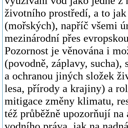
využívání vod jako jedné z
životního prostředí, a to ja
(mořských), napříč všemi ú
mezinárodní přes evropskou 
Pozornost je věnována i m
(povodně, záplavy, sucha),
a ochranou jiných složek ži
lesa, přírody a krajiny) a r
mitigace změny klimatu, res
též průběžně upozorňují na
vodního práva, jak na nadná