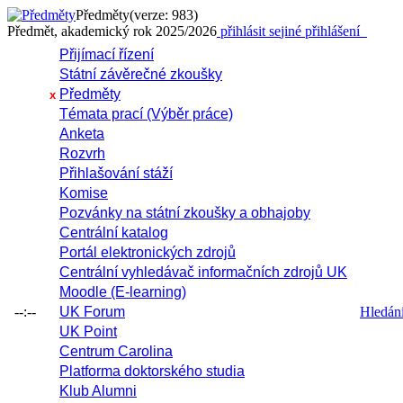
Předměty
(verze: 983)
Předmět, akademický rok 2025/2026
přihlásit se
jiné přihlášení
Přijímací řízení
Státní závěrečné zkoušky
Předměty
x
Témata prací (Výběr práce)
Anketa
Rozvrh
Přihlašování stáží
Komise
Pozvánky na státní zkoušky a obhajoby
Centrální katalog
Portál elektronických zdrojů
Centrální vyhledávač informačních zdrojů UK
Moodle (E-learning)
--:--
UK Forum
Hledání 
UK Point
Centrum Carolina
Platforma doktorského studia
Klub Alumni