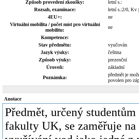
Způsob provedení zkoušky:
letní s.:
Rozsah, examinace:
letní s.:2/0, Kv
4EU+:
ne
Virtuální mobilita / počet míst pro virtuální
ne
mobilitu:
Kompetence:
Stav předmětu:
vyučován
Jazyk výuky:
čeština
Způsob výuky:
prezenční
Úroveň:
základní
předmět je mož
Poznámka:
povolen pro zá
Anotace
Předmět, určený studentům 
fakulty UK, se zaměřuje na