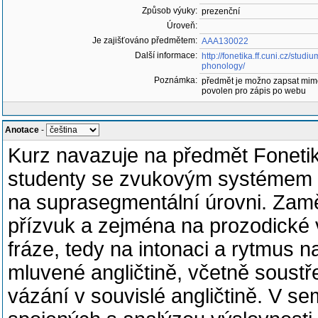
Způsob výuky:
prezenční
Úroveň:
Je zajišťováno předmětem:
AAA130022
Další informace:
http://fonetika.ff.cuni.cz/stud
phonology/
Poznámka:
předmět je možno zapsat mim
povolen pro zápis po webu
Anotace
-
Kurz navazuje na předmět Fonetika
studenty se zvukovým systémem s
na suprasegmentální úrovni. Zaměř
přízvuk a zejména na prozodické v
fráze, tedy na intonaci a rytmus 
mluvené angličtině, včetně soustř
vázání v souvislé angličtině. V s