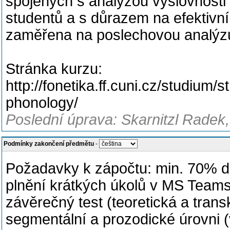
spojených s analýzou výslovnosti br
studentů a s důrazem na efektivní
zaměřena na poslechovou analýzu 
Stránka kurzu:
http://fonetika.ff.cuni.cz/studium/
phonology/
Poslední úprava: Skarnitzl Radek,
Podmínky zakončení předmětu
-
Požadavky k zápočtu: min. 70% do
plnění krátkých úkolů v MS Teams
závěrečný test (teoretická a trans
segmentální a prozodické úrovni (