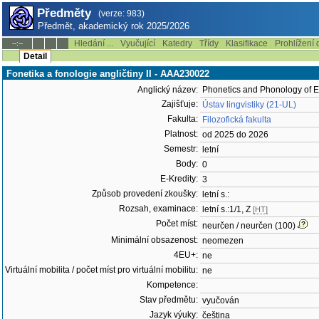
Předměty
(verze: 983)
Předmět, akademický rok 2025/2026
Hledání ...
Vyučující
Katedry
Třídy
Klasifikace
Prohlížení 
--:--
Detail
Fonetika a fonologie angličtiny II - AAA230022
Anglický název:
Phonetics and Phonology of En
Zajišťuje:
Ústav lingvistiky (21-UL)
Fakulta:
Filozofická fakulta
Platnost:
od 2025 do 2026
Semestr:
letní
Body:
0
E-Kredity:
3
Způsob provedení zkoušky:
letní s.:
Rozsah, examinace:
letní s.:1/1, Z
[HT]
Počet míst:
neurčen / neurčen (100)
Minimální obsazenost:
neomezen
4EU+:
ne
Virtuální mobilita / počet míst pro virtuální mobilitu:
ne
Kompetence:
Stav předmětu:
vyučován
Jazyk výuky:
čeština