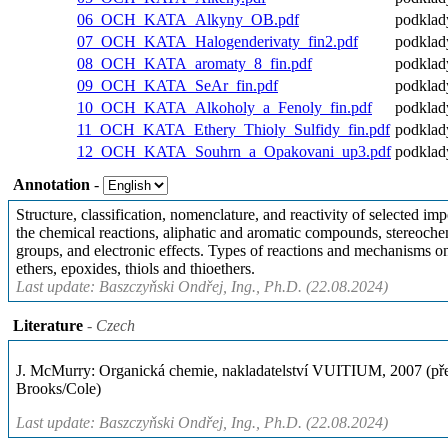
06_OCH_KATA_Alkyny_OB.pdf
podklad
07_OCH_KATA_Halogenderivaty_fin2.pdf
podklad
08_OCH_KATA_aromaty_8_fin.pdf
podklad
09_OCH_KATA_SeAr_fin.pdf
podklad
10_OCH_KATA_Alkoholy_a_Fenoly_fin.pdf
podklad
11_OCH_KATA_Ethery_Thioly_Sulfidy_fin.pdf
podklad
12_OCH_KATA_Souhrn_a_Opakovani_up3.pdf
podklad
Annotation
-
Structure, classification, nomenclature, and reactivity of selected 
the chemical reactions, aliphatic and aromatic compounds, stereochem
groups, and electronic effects. Types of reactions and mechanisms o
ethers, epoxides, thiols and thioethers.
Last update: Baszczyňski Ondřej, Ing., Ph.D. (22.08.2024)
Literature
- Czech
J. McMurry: Organická chemie, nakladatelství VUITIUM, 2007 (přek
Brooks/Cole)
Last update: Baszczyňski Ondřej, Ing., Ph.D. (22.08.2024)