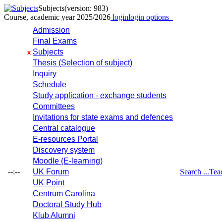
Subjects
(version: 983)
Course, academic year 2025/2026
login
login options
Admission
Final Exams
Subjects
x
Thesis (Selection of subject)
Inquiry
Schedule
Study application - exchange students
Committees
Invitations for state exams and defences
Central catalogue
E-resources Portal
Discovery system
Moodle (E-learning)
--:--
UK Forum
Search ...
Tea
UK Point
Centrum Carolina
Doctoral Study Hub
Klub Alumni