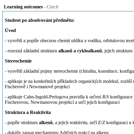
Learning outcomes
- Czech
Student po absolvování předmětu:
Úvod
- vysvětlí a popíše obecnou chemii uhlíku a vodíku, orbitalovou teori
- rozezná základní strukturu
alkanů a cykloalkanů
, jejich struktur
Stereochemie
- vysvětlí základní pojmy stereochemie (chiralita, konstituce, konfi
- aplikuje je na konkrétních příkladech organických molekul, rozliš
Fischerově i Newmanově projekci
- aplikuje Cahn-Ingold-Prelogova pravidla k určení
R
/
S
konfigurace 
Fischerovou, Newmanovou projekcí a určí jejich konfiguraci
Struktura a Reaktivita
- popíše strukturu
alkenů
, a jejich reaktivitu, určí
E
/
Z
konfiguraci u 
- dokáže zapsat mechanismy Adičních reakcí na alkeny