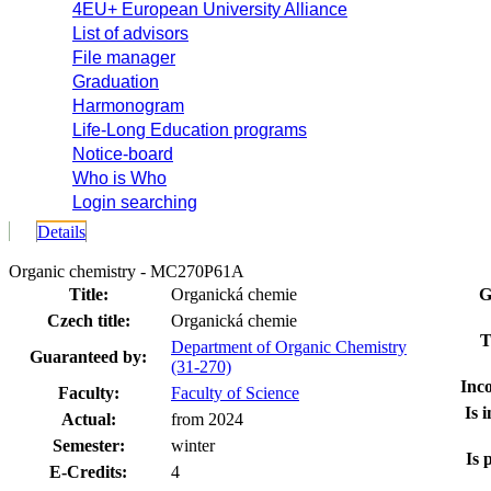
4EU+ European University Alliance
List of advisors
File manager
Graduation
Harmonogram
Life-Long Education programs
Notice-board
Who is Who
Login searching
Details
Organic chemistry - MC270P61A
Title:
Organická chemie
G
Czech title:
Organická chemie
T
Department of Organic Chemistry
Guaranteed by:
(31-270)
Inco
Faculty:
Faculty of Science
Is 
Actual:
from 2024
Semester:
winter
Is 
E-Credits:
4