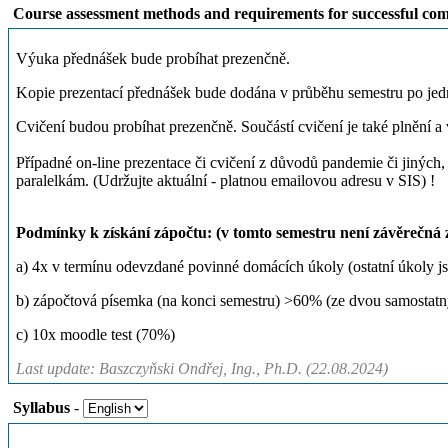
Course assessment methods and requirements for successful com
Výuka přednášek bude probíhat prezenčně.
Kopie prezentací přednášek bude dodána v průběhu semestru po jed
Cvičení budou probíhat prezenčně. Součástí cvičení je také plnění 
Případné on-line prezentace či cvičení z důvodů pandemie či jiných,
paralelkám. (Udržujte aktuální - platnou emailovou adresu v SIS) !
Podmínky k získání zápočtu: (v tomto semestru není závěrečná
a) 4x v termínu odevzdané povinné domácích úkoly (ostatní úkoly 
b) zápočtová písemka (na konci semestru) >60% (ze dvou samostatn
c) 10x moodle test (70%)
Last update: Baszczyňski Ondřej, Ing., Ph.D. (22.08.2024)
Syllabus
-