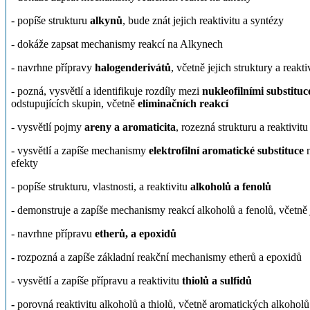
- popíše strukturu
alkynů
, bude znát jejich reaktivitu a syntézy
- dokáže zapsat mechanismy reakcí na Alkynech
- navrhne přípravy
halogenderivátů
, včetně jejich struktury a reakti
- pozná, vysvětlí a identifikuje rozdíly mezi
nukleofilními substitu
odstupujících skupin, včetně
eliminačních reakcí
- vysvětlí pojmy
areny a aromaticita
, rozezná strukturu a reaktivit
- vysvětlí a zapíše mechanismy
elektrofilní aromatické substituce
n
efekty
- popíše strukturu, vlastnosti, a reaktivitu
alkoholů a fenolů
- demonstruje a zapíše mechanismy reakcí alkoholů a fenolů, včetně 
- navrhne přípravu
etherů, a epoxidů
-
rozpozná a zapíše základní reakční mechanismy etherů a epoxidů
- vysvětlí a zapíše přípravu a reaktivitu
thiolů a sulfidů
-
porovná reaktivitu alkoholů a thiolů, včetně aromatických alkoholů 