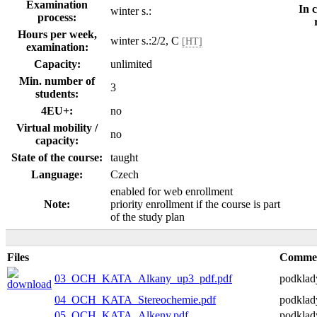
Examination
In 
winter s.:
process:
Hours per week,
winter s.:2/2, C
[HT]
examination:
Capacity:
unlimited
Min. number of
3
students:
4EU+:
no
Virtual mobility /
no
capacity:
State of the course:
taught
Language:
Czech
enabled for web enrollment
Note:
priority enrollment if the course is part
of the study plan
Files
Comme
03_OCH_KATA_Alkany_up3_pdf.pdf
podklad
04_OCH_KATA_Stereochemie.pdf
podklad
05_OCH_KATA_Alkeny.pdf
podklad