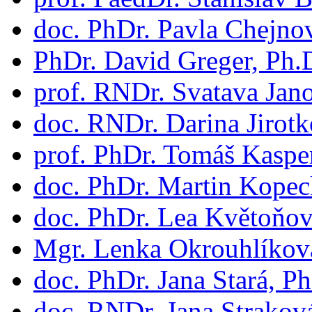
doc. PhDr. Pavla Chejno
PhDr. David Greger, Ph.
prof. RNDr. Svatava Jan
doc. RNDr. Darina Jirotk
prof. PhDr. Tomáš Kaspe
doc. PhDr. Martin Kopec
doc. PhDr. Lea Květoňov
Mgr. Lenka Okrouhlíkov
doc. PhDr. Jana Stará, Ph
doc. RNDr. Jana Strakov