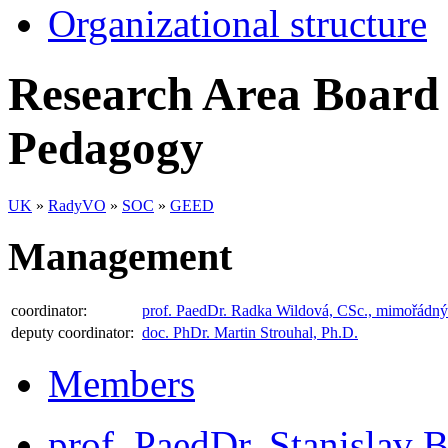
Organizational structure
Research Area Board
Pedagogy
UK
»
RadyVO
»
SOC
»
GEED
Management
coordinator:
prof. PaedDr. Radka Wildová, CSc., mimořádný 
deputy coordinator:
doc. PhDr. Martin Strouhal, Ph.D.
Members
prof. PaedDr. Stanislav 