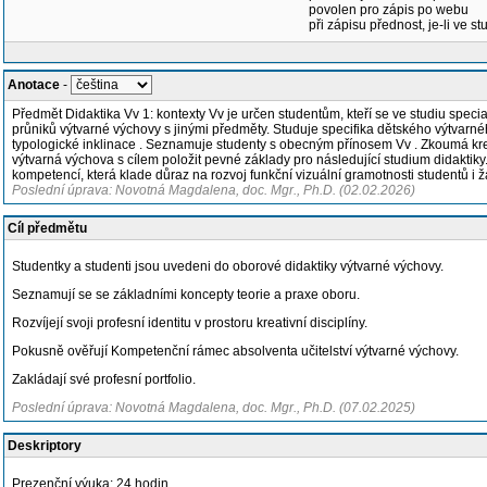
povolen pro zápis po webu
při zápisu přednost, je-li ve st
Anotace
-
Předmět Didaktika Vv 1: kontexty Vv je určen studentům, kteří se ve studiu speci
průniků výtvarné výchovy s jinými předměty. Studuje specifika dětského výtvarn
typologické inklinace . Seznamuje studenty s obecným přínosem Vv . Zkoumá krea
výtvarná výchova s cílem položit pevné základy pro následující studium didaktiky
kompetencí, která klade důraz na rozvoj funkční vizuální gramotnosti studentů i ž
Poslední úprava: Novotná Magdalena, doc. Mgr., Ph.D. (02.02.2026)
Cíl předmětu
Studentky a studenti jsou uvedeni do oborové didaktiky výtvarné výchovy.
Seznamují se se základními koncepty teorie a praxe oboru.
Rozvíjejí svoji profesní identitu v prostoru kreativní disciplíny.
Pokusně ověřují Kompetenční rámec absolventa učitelství výtvarné výchovy.
Zakládají své profesní portfolio.
Poslední úprava: Novotná Magdalena, doc. Mgr., Ph.D. (07.02.2025)
Deskriptory
Prezenční výuka: 24 hodin