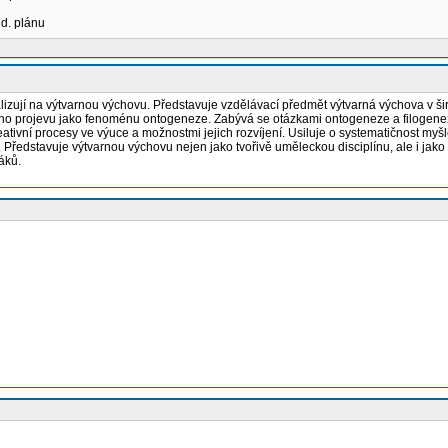
ud. plánu
alizují na výtvarnou výchovu. Představuje vzdělávací předmět výtvarná výchova v šir
ého projevu jako fenoménu ontogeneze. Zabývá se otázkami ontogeneze a filogeneze.
tivní procesy ve výuce a možnostmi jejich rozvíjení. Usiluje o systematičnost my
. Představuje výtvarnou výchovu nejen jako tvořivě uměleckou disciplínu, ale i jako
áků.