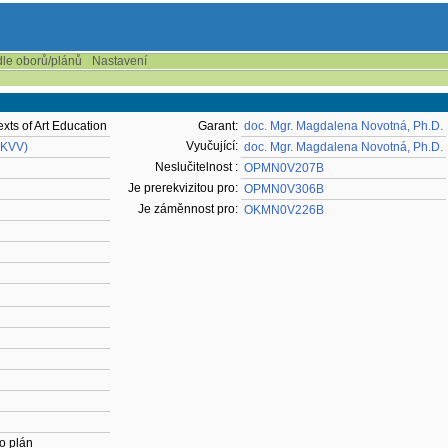
dle oborů/plánů
Nastavení
exts of Art Education
Garant:
doc. Mgr. Magdalena Novotná, Ph.D.
Vyučující:
-KVV)
doc. Mgr. Magdalena Novotná, Ph.D.
Neslučitelnost :
OPMN0V207B
Je prerekvizitou pro:
OPMN0V306B
Je záměnnost pro:
OKMN0V226B
o plán