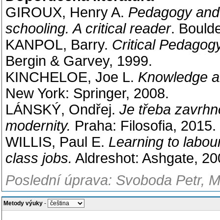
GIROUX, Henry A.
Pedagogy and t
schooling. A critical reader
. Bould
KANPOL, Barry.
Critical Pedagogy
Bergin & Garvey, 1999.
KINCHELOE, Joe L.
Knowledge an
New York: Springer, 2008.
LÁNSKÝ, Ondřej.
Je třeba zavrhn
modernity.
Praha: Filosofia, 2015.
WILLIS, Paul E.
Learning to labou
class jobs.
Aldreshot: Ashgate, 20
Poslední úprava: Svoboda Petr, M
Metody výuky
-