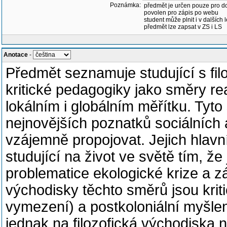
Poznámka:
předmět je určen pouze pro d
povolen pro zápis po webu
student může plnit i v dalších 
předmět lze zapsat v ZS i LS
Anotace
-
Předmět seznamuje studující s fi
kritické pedagogiky jako směry rea
lokálním i globálním měřítku. Tyt
nejnovějších poznatků sociálních 
vzájemně propojovat. Jejich hlavn
studující na život ve světě tím, 
problematice ekologické krize a z
východisky těchto směrů jsou kriti
vymezení) a postkoloniální myšle
jednak na filozofická východiska