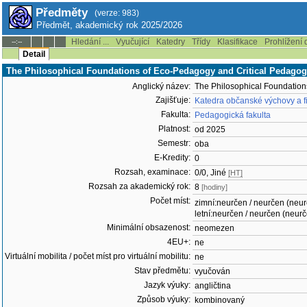
Předměty
(verze: 983)
Předmět, akademický rok 2025/2026
Hledání ...
Vyučující
Katedry
Třídy
Klasifikace
Prohlížení 
--:--
Detail
The Philosophical Foundations of Eco-Pedagogy and Critical Pedag
Anglický název:
The Philosophical Foundation
Zajišťuje:
Katedra občanské výchovy a f
Fakulta:
Pedagogická fakulta
Platnost:
od 2025
Semestr:
oba
E-Kredity:
0
Rozsah, examinace:
0/0, Jiné
[HT]
Rozsah za akademický rok:
8
[hodiny]
Počet míst:
zimní:neurčen / neurčen (neu
letní:neurčen / neurčen (neur
Minimální obsazenost:
neomezen
4EU+:
ne
Virtuální mobilita / počet míst pro virtuální mobilitu:
ne
Stav předmětu:
vyučován
Jazyk výuky:
angličtina
Způsob výuky:
kombinovaný