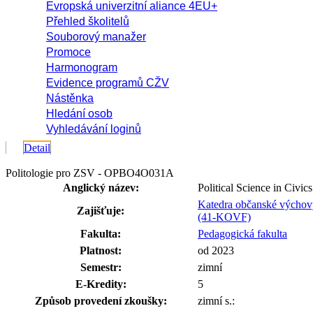
Evropská univerzitní aliance 4EU+
Přehled školitelů
Souborový manažer
Promoce
Harmonogram
Evidence programů CŽV
Nástěnka
Hledání osob
Vyhledávání loginů
Detail
Politologie pro ZSV - OPBO4O031A
Anglický název:
Political Science in Civics
Katedra občanské výchovy
Zajišťuje:
(41-KOVF)
Fakulta:
Pedagogická fakulta
Platnost:
od 2023
Semestr:
zimní
E-Kredity:
5
Způsob provedení zkoušky:
zimní s.: