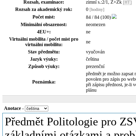
Rozsah, examinace:
zimní s.:2/1, Z+Zk
[HT]
Rozsah za akademický rok:
0
[hodiny]
Počet míst:
84 / 84 (100)
Minimální obsazenost:
neomezen
4EU+:
ne
Virtuální mobilita / počet míst pro
ne
virtuální mobilitu:
Stav předmětu:
vyučován
Jazyk výuky:
čeština
Způsob výuky:
prezenční
předmět je možno zapsat
povolen pro zápis po web
Poznámka:
při zápisu přednost, je-li v
plánu
Anotace
-
Předmět Politologie pro ZS
základními otázkami a probl