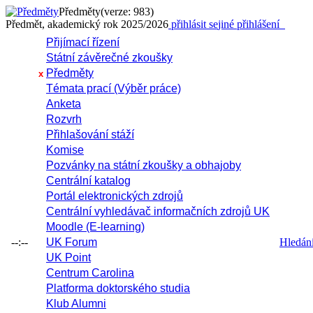
Předměty
(verze: 983)
Předmět, akademický rok 2025/2026
přihlásit se
jiné přihlášení
Přijímací řízení
Státní závěrečné zkoušky
Předměty
x
Témata prací (Výběr práce)
Anketa
Rozvrh
Přihlašování stáží
Komise
Pozvánky na státní zkoušky a obhajoby
Centrální katalog
Portál elektronických zdrojů
Centrální vyhledávač informačních zdrojů UK
Moodle (E-learning)
--:--
UK Forum
Hledání 
UK Point
Centrum Carolina
Platforma doktorského studia
Klub Alumni