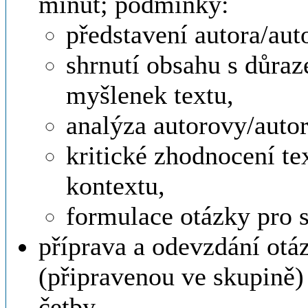
minut; podmínky:
představení autora/aut
shrnutí obsahu s důraz
myšlenek textu,
analýza autorovy/auto
kritické zhodnocení te
kontextu,
formulace otázky pro 
příprava a odevzdání otá
(připravenou ve skupině
četby.