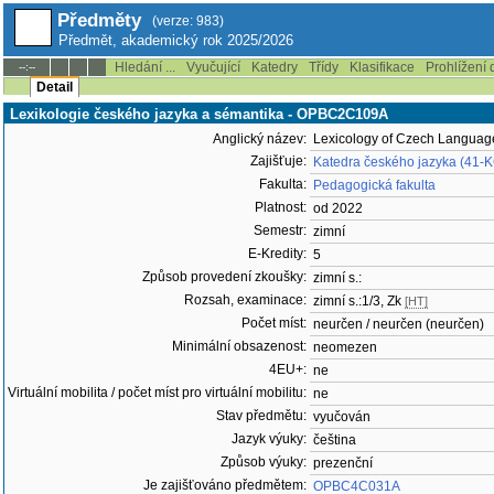
Předměty
(verze: 983)
Předmět, akademický rok 2025/2026
Hledání ...
Vyučující
Katedry
Třídy
Klasifikace
Prohlížení 
--:--
Detail
Lexikologie českého jazyka a sémantika - OPBC2C109A
Anglický název:
Lexicology of Czech Languag
Zajišťuje:
Katedra českého jazyka (41-
Fakulta:
Pedagogická fakulta
Platnost:
od 2022
Semestr:
zimní
E-Kredity:
5
Způsob provedení zkoušky:
zimní s.:
Rozsah, examinace:
zimní s.:1/3, Zk
[HT]
Počet míst:
neurčen / neurčen (neurčen)
Minimální obsazenost:
neomezen
4EU+:
ne
Virtuální mobilita / počet míst pro virtuální mobilitu:
ne
Stav předmětu:
vyučován
Jazyk výuky:
čeština
Způsob výuky:
prezenční
Je zajišťováno předmětem:
OPBC4C031A