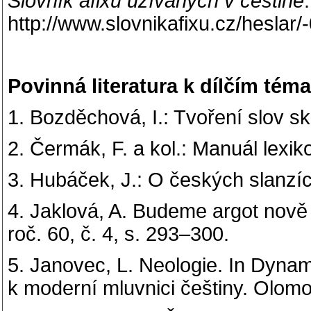
Slovník afixů užívaných v češtině
http://www.slovnikafixu.cz/heslar/
Povinná literatura k dílčím tém
1. Bozděchová, I.: Tvoření slov s
2. Čermák, F. a kol.: Manuál lexiko
3. Hubáček, J.: O českých slanzí
4. Jaklová, A. Budeme argot nově 
roč. 60, č. 4, s. 293–300.
5. Janovec, L. Neologie. In Dynam
k moderní mluvnici češtiny. Olom