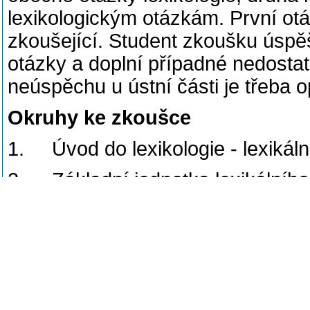
lexikologickým otázkám. První otá
zkoušející. Student zkoušku úspě
otázky a doplní případné nedostat
neúspěchu u ústní části je třeba 
Okruhy ke zkoušce
1. Úvod do lexikologie - lexikální
2. Základní jednotka lexikálního
víceslovné lexikální jednotky, mot
3. Význam pojmenovávacích jedno
významu, jeho konstituování). M
4. Vztahy lexikálních jednotek -