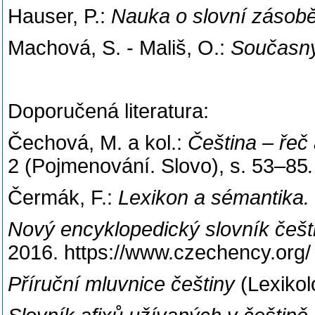
Hauser, P.:
Nauka o slovní zásobě
Machová, S. - Mališ, O.:
Současný
Doporučená literatura:
Čechová, M. a kol.:
Čeština – řeč 
2 (Pojmenování. Slovo), s. 53–85
.
Čermák, F.:
Lexikon a sémantika
.
Nový encyklopedický slovník češt
2016. https://www.czechency.org/
Příruční mluvnice češtiny
(Lexikol