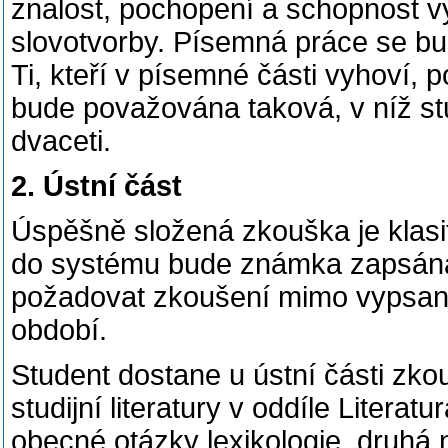
znalost, pochopení a schopnost vy
slovotvorby. Písemná práce se b
Ti, kteří v písemné části vyhoví, p
bude považována taková, v níž st
dvaceti.
2. Ústní část
Úspěšně složená zkouška je klasi
do systému bude známka zapsána
požadovat zkoušení mimo vypsan
období.
Student dostane u ústní části zko
studijní literatury v oddíle Liter
obecné otázky lexikologie, druhá 