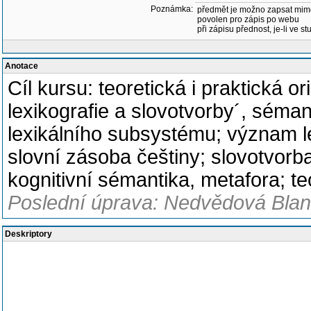
Poznámka:
předmět je možno zapsat mim
povolen pro zápis po webu
při zápisu přednost, je-li ve st
Anotace
Cíl kursu: teoretická i praktická o
lexikografie a slovotvorby´, séma
lexikálního subsystému; význam l
slovní zásoba češtiny; slovotvorba
kognitivní sémantika, metafora; t
Poslední úprava: Nedvědová Blank
Deskriptory