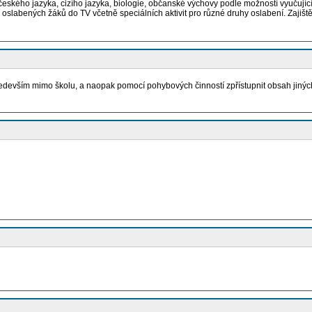
českého jazyka, cizího jazyka, biologie, občanské výchovy podle možností vyučují
ci oslabených žáků do TV včetně speciálních aktivit pro různé druhy oslabení. Zajiš
především mimo školu, a naopak pomocí pohybových činností zpřístupnit obsah jiný