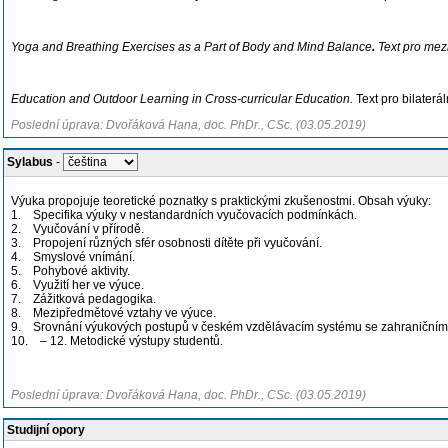
Yoga and Breathing Exercises as a Part of Body and Mind Balance
.
Text pro me
Education and Outdoor Learning in Cross-curricular Education.
Text pro bilater
Poslední úprava: Dvořáková Hana, doc. PhDr., CSc. (03.05.2019)
Sylabus
-
Výuka propojuje teoretické poznatky s praktickými zkušenostmi. Obsah výuky:
1. Specifika výuky v nestandardních vyučovacích podmínkách.
2. Vyučování v přírodě.
3. Propojení různých sfér osobnosti dítěte při vyučování.
4. Smyslové vnímání.
5. Pohybové aktivity.
6. Využití her ve výuce.
7. Zážitková pedagogika.
8. Mezipředmětové vztahy ve výuce.
9. Srovnání výukových postupů v českém vzdělávacím systému se zahraničními m
10. – 12. Metodické výstupy studentů.
Poslední úprava: Dvořáková Hana, doc. PhDr., CSc. (03.05.2019)
Studijní opory