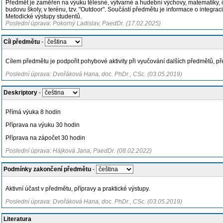
Předmět je zaměřen na výuku tělesné, výtvarné a hudební výchovy, matematiky, 
budovu školy, v terénu, tzv. "Outdoor". Součástí předmětu je informace o integra
Metodické výstupy studentů.
Poslední úprava: Pokorný Ladislav, PaedDr. (17.02.2025)
Cíl předmětu
-
Cílem předmětu je podpořit pohybové aktivity při vyučování dalších předmětů, 
Poslední úprava: Dvořáková Hana, doc. PhDr., CSc. (03.05.2019)
Deskriptory
-
Přímá výuka 8 hodin
Příprava na výuku 30 hodin
Příprava na zápočet 30 hodin
Poslední úprava: Hájková Jana, PaedDr. (08.02.2022)
Podmínky zakončení předmětu
-
Aktivní účast v předmětu, přípravy a praktické výstupy.
Poslední úprava: Dvořáková Hana, doc. PhDr., CSc. (03.05.2019)
Literatura