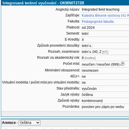
Integrované terénní vyučování - OKMN0T272B
Anglický název:
Integrated field teaching
Zajišťuje:
Katedra tělesné výchovy (41-
Fakulta:
Pedagogická fakulta
Platnost:
od 2024
Semestr:
letní
E-Kredity:
4
Způsob provedení zkoušky:
letní s.:
Rozsah, examinace:
letní s.:0/0, Z
[HT]
Rozsah za akademický rok:
8
[hodiny]
Počet míst:
neurčen / neurčen (999)
Minimální obsazenost:
neomezen
4EU+:
ne
Virtuální mobilita / počet míst pro virtuální mobilitu:
ne
Stav předmětu:
vyučován
Jazyk výuky:
čeština
Způsob výuky:
kombinovaný
Poznámka:
povolen pro zápis po webu
Anotace
-