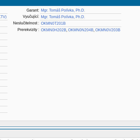
Garant:
Mgr. Tomáš Polívka, Ph.D.
Vyučující:
KTV)
Mgr. Tomáš Polívka, Ph.D.
Neslučitelnost :
OKMN0T201B
Prerekvizity :
OKMN0H202B
,
OKMN0N204B
,
OKMN0V203B