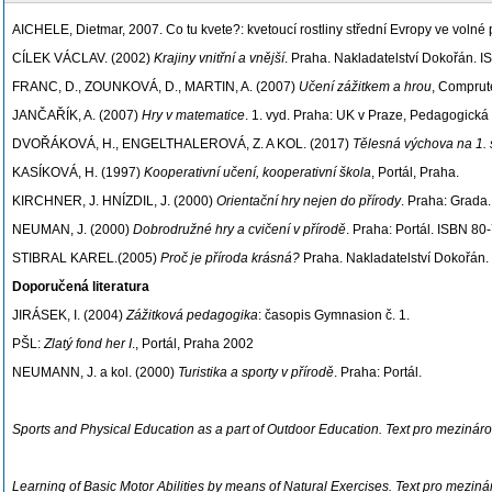
AICHELE, Dietmar, 2007. Co tu kvete?: kvetoucí rostliny střední Evropy ve volné
CÍLEK VÁCLAV. (2002)
Krajiny vnitřní a vnější
. Praha. Nakladatelství Dokořán. 
FRANC, D., ZOUNKOVÁ, D., MARTIN, A. (2007)
Učení zážitkem a hrou
, Comprut
JANČAŘÍK, A. (2007)
Hry v matematice
. 1. vyd. Praha: UK v Praze, Pedagogická
DVOŘÁKOVÁ, H., ENGELTHALEROVÁ, Z. A KOL. (2017)
Tělesná výchova na 1. s
KASÍKOVÁ, H. (1997)
Kooperativní učení, kooperativní škola
, Portál, Praha.
KIRCHNER, J. HNÍZDIL, J. (2000)
Orientační hry nejen do přírody
. Praha: Grada.
NEUMAN, J. (2000)
Dobrodružné hry a cvičení v přírodě
. Praha: Portál. ISBN 80
STIBRAL KAREL.(2005)
Proč je příroda krásná?
Praha. Nakladatelství Dokořán
Doporučená literatura
JIRÁSEK, I. (2004)
Zážitková pedagogika
: časopis Gymnasion č. 1.
PŠL:
Zlatý fond her I
., Portál, Praha 2002
NEUMANN, J. a kol. (2000)
Turistika a sporty v přírodě
. Praha: Portál.
Sports and Physical Education as a part of Outdoor Education. Text pro mezin
Learning of Basic Motor Abilities by means of Natural Exercises. Text pro mez