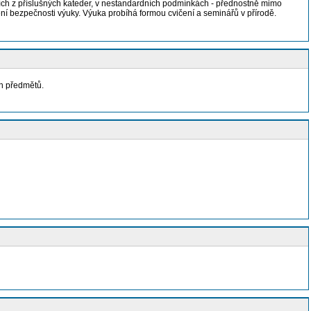
cích z příslušných kateder, v nestandardních podmínkách - přednostně mimo
tění bezpečnosti výuky. Výuka probíhá formou cvičení a seminářů v přírodě.
ch předmětů.