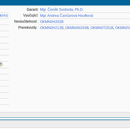
Garant:
Mgr. Čeněk Svoboda, Ph.D.
Vyučující:
-KHV)
Mgr. Andrea Čančarová Houfková
Neslučitelnost :
OKMN0H202B
Prerekvizity :
OKMN0H213B
,
OKMN0N204B
,
OKMN0T201B
,
OKMN0V