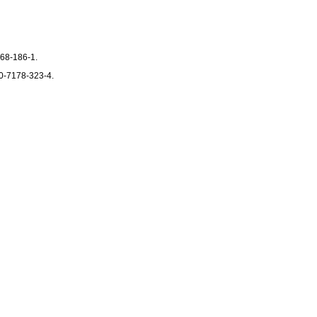
068-186-1.
80-7178-323-4.
. IBSN 80-7178-915-1.
eň: ZU 2003. ISBN 80-7043-261-6.
odnocení
rovodem;
is, Eben apod.);