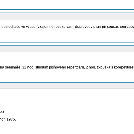
asti posluchače ve výuce (vzájemné rozezpívání, doprovody písní při současném zpěv
na semináře, 32 hod. studium písňového repertoáru, 2 hod. zkouška s korepetitorem
.
p.)
hon 1975.