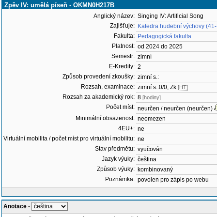
Zpěv IV: umělá píseň - OKMN0H217B
Anglický název:
Singing IV: Artificial Song
Zajišťuje:
Katedra hudební výchovy (41
Fakulta:
Pedagogická fakulta
Platnost:
od 2024 do 2025
Semestr:
zimní
E-Kredity:
2
Způsob provedení zkoušky:
zimní s.:
Rozsah, examinace:
zimní s.:0/0, Zk
[HT]
Rozsah za akademický rok:
8
[hodiny]
Počet míst:
neurčen / neurčen (neurčen)
Minimální obsazenost:
neomezen
4EU+:
ne
Virtuální mobilita / počet míst pro virtuální mobilitu:
ne
Stav předmětu:
vyučován
Jazyk výuky:
čeština
Způsob výuky:
kombinovaný
Poznámka:
povolen pro zápis po webu
Anotace
-