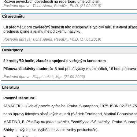
Rozvoj pěveckých dovedností na repertoáru umělých písní.
Poslední úprava: Tichá Alena, PaedDr., Ph.D. (21.09.2019)
Cíl předmětu
Cíl předmětu: pro závěrečný semestr této discipliny je typický nárůst aktivní úč
přednesu písně a jejímu metodickému nácviku.
Poslední úprava: Tichá Alena, PaedDr., Ph.D. (17.04.2019)
Deskriptory
2 kredity/60 hodin, zkouška spojená s veřejným koncertem
Plánované aktivity studentů:
8 hod.přímé výuky v seminářích, 16 hod. příprava 
Poslední úprava: Filippi Lukáš, Mgr. (21.09.2023)
Literatura
Povinná literatura
:
JANÁČEK, L.
Lidová poezie v písních.
Praha: Supraphon, 1975. ISBN 02-215-75
nebo úpravy lidových písní jiných autorů (Sládek Ferdinand, Martinů Bohuslav at
MARTINŮ, B.
Písničky na jednu stránku, Písničky na dvě stránky
. Praha: Suprap
Sbírky lidových písní (výběr dle vlastní volby posluchače).