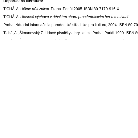
Doporučená literatura:
TICHÁ, A.
Učíme děti zpívat.
Praha: Portál 2005. ISBN 80-7179-916-X.
TICHÁ, A.
Hlasová výchova v dětském sboru prostřednictvím her a motivací.
Praha: Národní informační a poradenské středisko pro kulturu, 2004. ISBN 80-7
Tichá, A., Šimanovský Z. Lidové písničky a hry s nimi. Praha: Portál 1999. ISBN 
Tichá, A.; Šimanovský Z. Lidové písničky jejich dramatizace. Praha: Portál 2000
SLAVÍKOVÁ, M.
Psychologické aspekty hlasové výchovy žáků základní školy.
Plz
MARTIENSSEN, F.,
Vědomé zpívání
. Praha 1987.
KIML, J.
Co máme vědět o hlasu.
Praha: Supraphon 1989. ISBN 02-166-89.
Poslední úprava: Tichá Alena, PaedDr., Ph.D. (17.04.2019)
Kontroly studia předmětu a podmínky pro jejich úspěšné vykonání, způsob h
Nastudování
2 lidových písní s jednoduchým, případně prokomponovaným dop
- 2 písně pro dětského posluchače (Křička, Uherek, Raichl, Hurník, Kalab
- 2 písně umělé dle hlasové vyspělosti posluchače
a veřejné provedení výběru z nastudovaného repertoáru.
Poslední úprava: Stříteská Leona, PhDr., Ph.D. (17.09.2024)
Sylabus