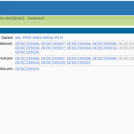
dle oborů/plánů
Nastavení
Garant:
doc. PhDr. Klára Uličná, Ph.D.
telnost :
OCDC23SS06
,
OCDC23SS07
,
OCDC23SS08
,
OCDC23SS09
,
OCDC23
OCDC23SS16
,
OCDC23SS17
,
OCDC23SS18
,
OCDC23SS19
,
OCDC23
OCDC23SS25
nost pro:
OCDC23SS06
,
OCDC23SS07
,
OCDC23SS08
,
OCDC23SS09
,
OCDC23
OCDC23SS18
,
OCDC23SS19
,
OCDC23SS22
itou pro:
OCDC23SS70