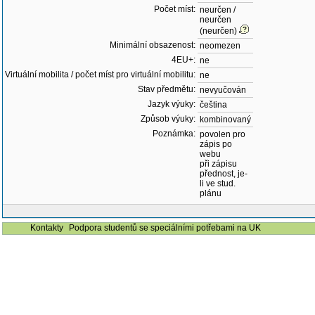
Počet míst:
neurčen /
neurčen
(neurčen)
Minimální obsazenost:
neomezen
4EU+:
ne
Virtuální mobilita / počet míst pro virtuální mobilitu:
ne
Stav předmětu:
nevyučován
Jazyk výuky:
čeština
Způsob výuky:
kombinovaný
Poznámka:
povolen pro
zápis po
webu
při zápisu
přednost, je-
li ve stud.
plánu
Kontakty
Podpora studentů se speciálními potřebami na UK