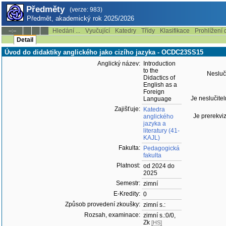
Předměty
(verze: 983)
Předmět, akademický rok 2025/2026
Hledání ...
Vyučující
Katedry
Třídy
Klasifikace
Prohlížení 
--:--
Detail
Úvod do didaktiky anglického jako cizího jazyka - OCDC23SS15
Anglický název:
Introduction
to the
Nesluči
Didactics of
English as a
Foreign
Je neslučitel
Language
Zajišťuje:
Katedra
Je prerekviz
anglického
jazyka a
literatury (41-
KAJL)
Fakulta:
Pedagogická
fakulta
Platnost:
od 2024 do
2025
Semestr:
zimní
E-Kredity:
0
Způsob provedení zkoušky:
zimní s.:
Rozsah, examinace:
zimní s.:0/0,
Zk
[HS]