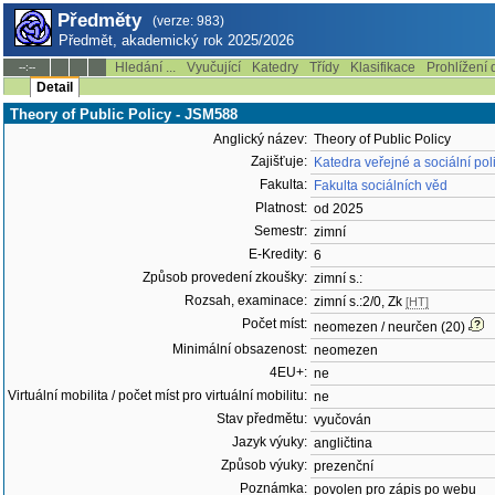
Předměty
(verze: 983)
Předmět, akademický rok 2025/2026
Hledání ...
Vyučující
Katedry
Třídy
Klasifikace
Prohlížení 
--:--
Detail
Theory of Public Policy - JSM588
Anglický název:
Theory of Public Policy
Zajišťuje:
Katedra veřejné a sociální pol
Fakulta:
Fakulta sociálních věd
Platnost:
od 2025
Semestr:
zimní
E-Kredity:
6
Způsob provedení zkoušky:
zimní s.:
Rozsah, examinace:
zimní s.:2/0, Zk
[HT]
Počet míst:
neomezen / neurčen (20)
Minimální obsazenost:
neomezen
4EU+:
ne
Virtuální mobilita / počet míst pro virtuální mobilitu:
ne
Stav předmětu:
vyučován
Jazyk výuky:
angličtina
Způsob výuky:
prezenční
Poznámka:
povolen pro zápis po webu