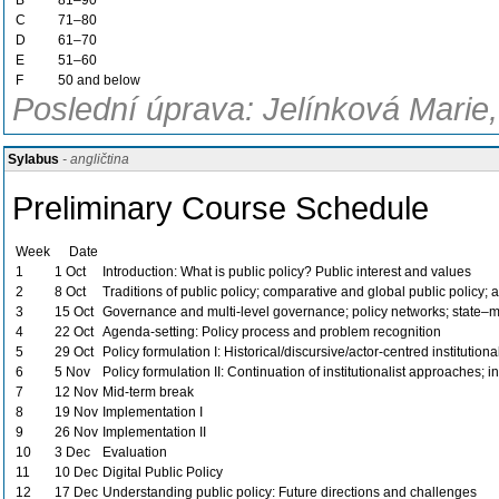
B
81–90
C
71–80
D
61–70
E
51–60
F
50 and below
Poslední úprava: Jelínková Marie,
Sylabus
- angličtina
Preliminary Course Schedule
Week
Date
1
1 Oct
Introduction: What is public policy? Public interest and values
2
8 Oct
Traditions of public policy; comparative and global public policy; a
3
15 Oct
Governance and multi-level governance; policy networks; state–ma
4
22 Oct
Agenda-setting: Policy process and problem recognition
5
29 Oct
Policy formulation I: Historical/discursive/actor-centred institution
6
5 Nov
Policy formulation II: Continuation of institutionalist approaches; 
7
12 Nov
Mid-term break
8
19 Nov
Implementation I
9
26 Nov
Implementation II
10
3 Dec
Evaluation
11
10 Dec
Digital Public Policy
12
17 Dec
Understanding public policy: Future directions and challenges