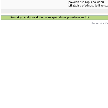
povolen pro zápis po webu
při zápisu přednost, je-li ve st
Kontakty
Podpora studentů se speciálními potřebami na UK
Univerzita K