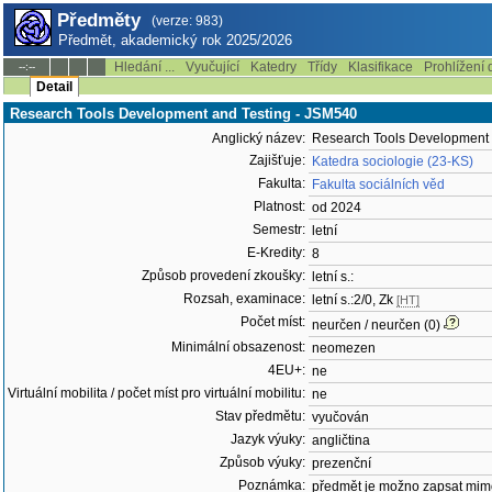
Předměty
(verze: 983)
Předmět, akademický rok 2025/2026
Hledání ...
Vyučující
Katedry
Třídy
Klasifikace
Prohlížení 
--:--
Detail
Research Tools Development and Testing - JSM540
Anglický název:
Research Tools Development 
Zajišťuje:
Katedra sociologie (23-KS)
Fakulta:
Fakulta sociálních věd
Platnost:
od 2024
Semestr:
letní
E-Kredity:
8
Způsob provedení zkoušky:
letní s.:
Rozsah, examinace:
letní s.:2/0, Zk
[HT]
Počet míst:
neurčen / neurčen (0)
Minimální obsazenost:
neomezen
4EU+:
ne
Virtuální mobilita / počet míst pro virtuální mobilitu:
ne
Stav předmětu:
vyučován
Jazyk výuky:
angličtina
Způsob výuky:
prezenční
Poznámka:
předmět je možno zapsat mim