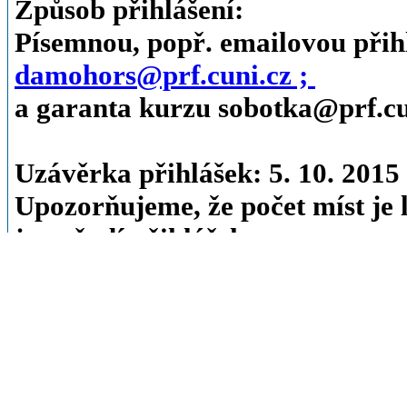
Způsob přihlášení:
Písemnou, popř. emailovou přih
damohors@prf.cuni.cz ;
a garanta kurzu sobotka@prf.cu
Uzávěrka přihlášek: 5. 10. 2015
Upozorňujeme, že počet míst je 
je pořadí přihlášek.
Maximální počet studentů, kteří b
20 osob celkem. Přednost v koneč
na katedře píší diplomovou práci, 
výběrových předmětů vyučovanýc