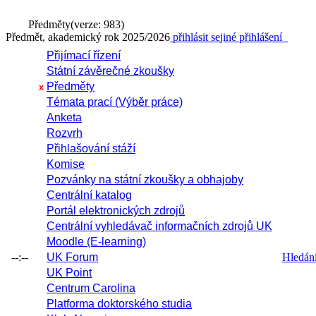
Předměty
(verze: 983)
Předmět, akademický rok 2025/2026
přihlásit se
jiné přihlášení
Přijímací řízení
Státní závěrečné zkoušky
Předměty
x
Témata prací (Výběr práce)
Anketa
Rozvrh
Přihlašování stáží
Komise
Pozvánky na státní zkoušky a obhajoby
Centrální katalog
Portál elektronických zdrojů
Centrální vyhledávač informačních zdrojů UK
Moodle (E-learning)
--:--
UK Forum
Hledání 
UK Point
Centrum Carolina
Platforma doktorského studia