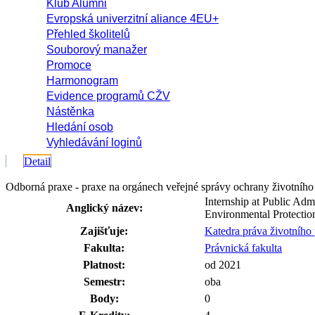
Klub Alumni
Evropská univerzitní aliance 4EU+
Přehled školitelů
Souborový manažer
Promoce
Harmonogram
Evidence programů CŽV
Nástěnka
Hledání osob
Vyhledávání loginů
Detail
Odborná praxe - praxe na orgánech veřejné správy ochrany životního
Internship at Public Adm
Anglický název:
Environmental Protectio
Zajišťuje:
Katedra práva životního
Fakulta:
Právnická fakulta
Platnost:
od 2021
Semestr:
oba
Body:
0