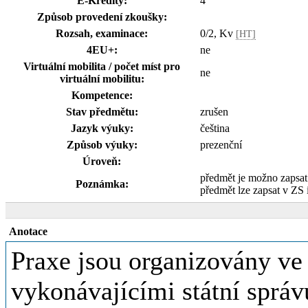
E-Kredity:
4
Způsob provedení zkoušky:
Rozsah, examinace:
0/2, Kv
[HT]
4EU+:
ne
Virtuální mobilita / počet míst pro
ne
virtuální mobilitu:
Kompetence:
Stav předmětu:
zrušen
Jazyk výuky:
čeština
Způsob výuky:
prezenční
Úroveň:
předmět je možno zapsa
Poznámka:
předmět lze zapsat v ZS 
Anotace
Praxe jsou organizovány ve
vykonávajícími státní sprá