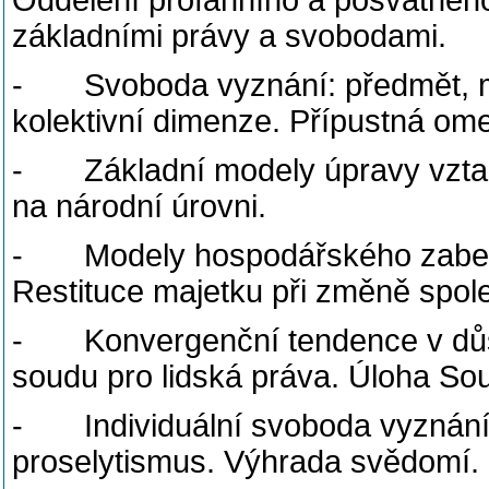
Oddělení profánního a posvátnéh
základními právy a svobodami.
- Svoboda vyznání: předmět, min
kolektivní dimenze. Přípustná o
- Základní modely úpravy vztah
na národní úrovni.
- Modely hospodářského zabezp
Restituce majetku při změně spo
- Konvergenční tendence v důs
soudu pro lidská práva. Úloha So
- Individuální svoboda vyznání.
proselytismus. Výhrada svědomí.