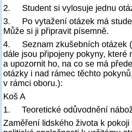
2. Student si vylosuje jednu otá
3. Po vytažení otázek má student
Může si ji připravit písemně.
4. Seznam zkušebních otázek (Za
dále jsou připojeny pokyny, které
a upozornit ho, na co se má před
otázky i nad rámec těchto pokynů,
v rámci oboru.):
Koš A
1. Teoretické odůvodnění nábo
Zaměření lidského života k pokoj