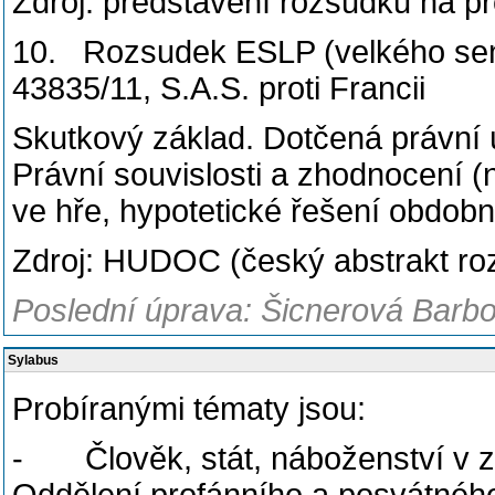
Zdroj: představení rozsudku na p
10. Rozsudek ESLP (velkého sená
43835/11, S.A.S. proti Francii
Skutkový základ. Dotčená právní
Právní souvislosti a zhodnocení (n
ve hře, hypotetické řešení obdob
Zdroj: HUDOC (český abstrakt ro
Poslední úprava: Šicnerová Barbo
Sylabus
Probíranými tématy jsou:
- Člověk, stát, náboženství v z