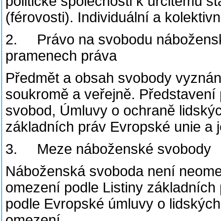
politické společnosti k určitému st
(férovosti). Individuální a kolekt
2. Právo na svobodu nábožens
pramenech práva
Předmět a obsah svobody vyznání. 
soukromě a veřejně. Představení p
svobod, Úmluvy o ochraně lidskýc
základních práv Evropské unie a j
3. Meze náboženské svobody
Náboženská svoboda není neomezi
omezení podle Listiny základníc
podle Evropské úmluvy o lidských 
omezení.