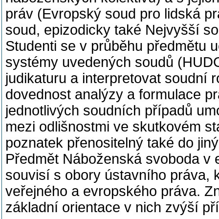
práv (Evropský soud pro lidská p
soud, epizodicky také Nejvyšší s
Studenti se v průběhu předmětu u
systémy uvedených soudů (HUDOC,
judikaturu a interpretovat soudní r
dovednost analýzy a formulace p
jednotlivých soudních případů umo
mezi odlišnostmi ve skutkovém st
poznatek přenositelný také do jin
Předmět Náboženská svoboda v ev
souvisí s obory ústavního práva,
veřejného a evropského práva. Zn
základní orientace v nich zvýší p