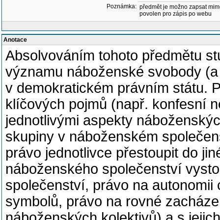
Poznámka:
předmět je možno zapsat mim
povolen pro zápis po webu
Anotace
Absolvováním tohoto předmětu stud
významu náboženské svobody (a 
v demokratickém právním státu. P
klíčových pojmů (např. konfesní ne
jednotlivými aspekty náboženskýc
skupiny v náboženském společenst
právo jednotlivce přestoupit do j
náboženského společenství vysto
společenství, právo na autonomii
symbolů, právo na rovné zacházen
náboženských kolektivů) a s jejich