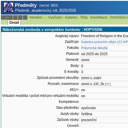
Předměty
(verze: 983)
Předmět, akademický rok 2025/2026
Hledání ...
Vyučující
Katedry
Třídy
Klasifikace
Prohlížení 
--:--
Detail
Náboženská svoboda v evropském kontextu - HOPV0206
Anglický název:
Freedom of Religion in the E
Zajišťuje:
Katedra právních dějin (22-K
Fakulta:
Právnická fakulta
Platnost:
od 2025 do 2025
Semestr:
zimní
Body:
0
E-Kredity:
3
Způsob provedení zkoušky:
zimní s.:ústní
Rozsah, examinace:
zimní s.:2/0, Zk
[HT]
4EU+:
ne
Virtuální mobilita / počet míst pro virtuální mobilitu:
ne
Kompetence:
Stav předmětu:
vyučován
Jazyk výuky:
čeština
Způsob výuky:
prezenční
Úroveň: