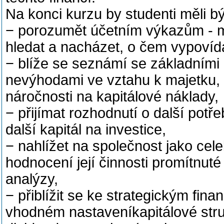
Na konci kurzu by studenti měli bý
− porozumět účetním výkazům - m
hledat a nacházet, o čem vypovída
− blíže se seznámí se základními 
nevýhodami ve vztahu k majetku, k
náročnosti na kapitálové náklady,
− přijímat rozhodnutí o další potře
další kapitál na investice,
− nahlížet na společnost jako cel
hodnocení její činnosti promítnuté
analýzy,
− přiblížit se ke strategickým fin
vhodném nastaveníkapitálové struk