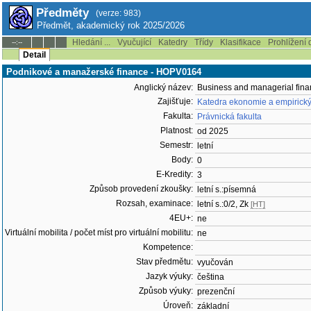
Předměty
(verze: 983)
Předmět, akademický rok 2025/2026
Hledání ...
Vyučující
Katedry
Třídy
Klasifikace
Prohlížení 
--:--
Detail
Podnikové a manažerské finance - HOPV0164
Anglický název:
Business and managerial fin
Zajišťuje:
Katedra ekonomie a empirický
Fakulta:
Právnická fakulta
Platnost:
od 2025
Semestr:
letní
Body:
0
E-Kredity:
3
Způsob provedení zkoušky:
letní s.:písemná
Rozsah, examinace:
letní s.:0/2, Zk
[HT]
4EU+:
ne
Virtuální mobilita / počet míst pro virtuální mobilitu:
ne
Kompetence:
Stav předmětu:
vyučován
Jazyk výuky:
čeština
Způsob výuky:
prezenční
Úroveň:
základní