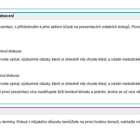
odnocení
entaci, s přihlédnutím k jeho aktivní účasti na presentacích ostatních kolegů. Povo
inut diskuse.
hcete opírat, výzkumné otázky, které si ohledně něj chcete klást, a nástin metodick
nut diskuse.
hcete opírat, výzkumné otázky, které si ohledně něj chcete klást, a nástin metodick
i první prezentaci více nastiňujete širší kontext tématu a jedním, druhá se už více 
ebou termíny. Pokud z nějakého důvodu nemůžete na první hodinu dorazit, nahlašte