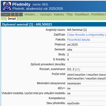
Předměty
(verze: 983)
Předmět, akademický rok 2025/2026
Hledání ...
Vyučující
Katedry
Třídy
Klasifikace
Prohlížení 
--:--
Detail
Diplomní seminář [1] - ARL500023
Anglický název:
MA Seminar [1]
Zajišťuje:
Ústav filosofie a religionistik
Fakulta:
Filozofická fakulta
Platnost:
od 2025
Semestr:
oba
Body:
2
E-Kredity:
4
Způsob provedení zkoušky:
Rozsah, examinace:
0/2, Z
[HT]
Počet míst:
zimní:neurčen / neurčen (neu
letní:neurčen / neurčen (neur
Minimální obsazenost:
neomezen
4EU+:
ne
Virtuální mobilita / počet míst pro virtuální mobilitu:
ne
Kompetence:
Stav předmětu:
vyučován