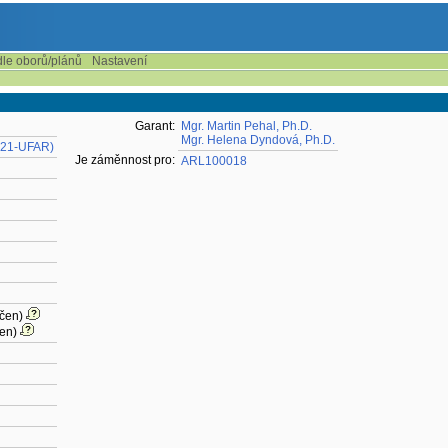
dle oborů/plánů
Nastavení
Garant:
Mgr. Martin Pehal, Ph.D.
Mgr. Helena Dyndová, Ph.D.
y (21-UFAR)
Je záměnnost pro:
ARL100018
rčen)
čen)