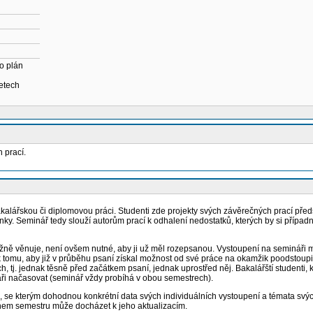
o plán
letech
 prací.
ářskou či diplomovou práci. Studenti zde projekty svých závěrečných prací představ
nky. Seminář tedy slouží autorům prací k odhalení nedostatků, kterých by si případ
ážně věnuje, není ovšem nutné, aby ji už měl rozepsanou. Vystoupení na semináři mů
omu, aby již v průběhu psaní získal možnost od své práce na okamžik poodstoupit a
h, tj. jednak těsně před začátkem psaní, jednak uprostřed něj. Bakalářští studenti, 
náři načasovat (seminář vždy probíhá v obou semestrech).
e kterým dohodnou konkrétní data svých individuálních vystoupení a témata svých pr
ěhem semestru může docházet k jeho aktualizacím.