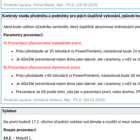
Poslední úprava: Pehal Martin, Mgr., Ph.D. (28.09.2025)
Kontroly studia předmětu a podmínky pro jejich úspěšné vykonání, způsob h
Atest bude udělen účastníku semináře, který úspěšně absolvoval individuální pres
Parametry prezentací:
A) Prezentace připravované bakalářské práce:
Práci představte ve 35 minutách (s PowerPointem), následovat bude 10 m
Je důležité prezentovat nejen téma jako takové, ale i prameny, o něž se c
B) Prezentace připravované diplomové práce:
Práci představte v 60 minutách (s PowerPointem), následovat bude 30 mi
Je důležité prezentovat nejen téma jako takové, ale i prameny, o něž se c
Prezentace se liší podle toho, zda jde o prezentaci první, nebo druhou. Př
Poslední úprava: Dyndová Helena, Mgr., Ph.D. (04.02.2026)
Sylabus
Na první hodině 17.2. všichni účastníci nahlásí svá témata a rozdělí si mezi s
Rozpis prezentací:
24.2.
– Matyáš L.