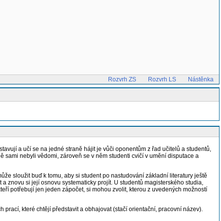
Rozvrh ZS
Rozvrh LS
Nástěnka
ují a učí se na jedné straně hájit je vůči oponentům z řad učitelů a studentů,
ně sami nebyli vědomi, zároveň se v něm studenti cvičí v umění disputace a
že sloužit buď k tomu, aby si student po nastudování základní literatury ještě
 znovu si její osnovu systematicky projít. U studentů magisterského studia,
kteří potřebují jen jeden zápočet, si mohou zvolit, kterou z uvedených možností
ací, které chtějí představit a obhajovat (stačí orientační, pracovní název).