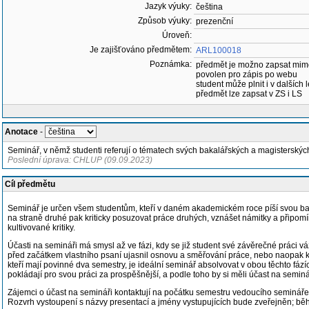
Jazyk výuky:
čeština
Způsob výuky:
prezenční
Úroveň:
Je zajišťováno předmětem:
ARL100018
Poznámka:
předmět je možno zapsat mim
povolen pro zápis po webu
student může plnit i v dalších 
předmět lze zapsat v ZS i LS
Anotace
-
Seminář, v němž studenti referují o tématech svých bakalářských a magisterských
Poslední úprava: CHLUP (09.09.2023)
Cíl předmětu
Seminář je určen všem studentům, kteří v daném akademickém roce píší svou bakal
na straně druhé pak kriticky posuzovat práce druhých, vznášet námitky a připomí
kultivované kritiky.
Účasti na semináři má smysl až ve fázi, kdy se již student své závěrečné práci v
před začátkem vlastního psaní ujasnil osnovu a směřování práce, nebo naopak k t
kteří mají povinné dva semestry, je ideální seminář absolvovat v obou těchto fázíc
pokládají pro svou práci za prospěšnější, a podle toho by si měli účast na semi
Zájemci o účast na semináři kontaktují na počátku semestru vedoucího semináře, s
Rozvrh vystoupení s názvy presentací a jmény vystupujících bude zveřejněn; b