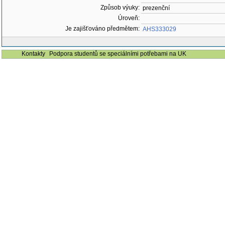
Způsob výuky:
prezenční
Úroveň:
Je zajišťováno předmětem:
AHS333029
Kontakty
Podpora studentů se speciálními potřebami na UK