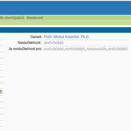
dle oborů/plánů
Nastavení
Garant:
PhDr. Michal Kopeček, Ph.D.
Neslučitelnost :
AHSV00685
Je neslučitelnost pro:
AHSV00690
,
AHSV00685
,
AHS444V09
,
AHSV00693