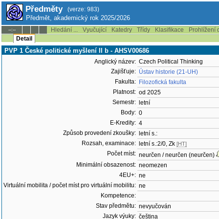
Předměty
(verze: 983)
Předmět, akademický rok 2025/2026
Hledání ...
Vyučující
Katedry
Třídy
Klasifikace
Prohlížení 
--:--
Detail
PVP 1 České politické myšlení II b - AHSV00686
Anglický název:
Czech Political Thinking
Zajišťuje:
Ústav historie (21-UH)
Fakulta:
Filozofická fakulta
Platnost:
od 2025
Semestr:
letní
Body:
0
E-Kredity:
4
Způsob provedení zkoušky:
letní s.:
Rozsah, examinace:
letní s.:2/0, Zk
[HT]
Počet míst:
neurčen / neurčen (neurčen)
Minimální obsazenost:
neomezen
4EU+:
ne
Virtuální mobilita / počet míst pro virtuální mobilitu:
ne
Kompetence:
Stav předmětu:
nevyučován
Jazyk výuky:
čeština