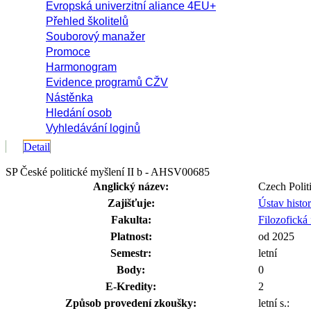
Evropská univerzitní aliance 4EU+
Přehled školitelů
Souborový manažer
Promoce
Harmonogram
Evidence programů CŽV
Nástěnka
Hledání osob
Vyhledávání loginů
Detail
SP České politické myšlení II b - AHSV00685
Anglický název:
Czech Politi
Zajišťuje:
Ústav histo
Fakulta:
Filozofická 
Platnost:
od 2025
Semestr:
letní
Body:
0
E-Kredity:
2
Způsob provedení zkoušky:
letní s.: