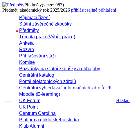
Předměty
(verze: 983)
Předmět, akademický rok 2025/2026
přihlásit se
jiné přihlášení
Přijímací řízení
Státní závěrečné zkoušky
Předměty
x
Témata prací (Výběr práce)
Anketa
Rozvrh
Přihlašování stáží
Komise
Pozvánky na státní zkoušky a obhajoby
Centrální katalog
Portál elektronických zdrojů
Centrální vyhledávač informačních zdrojů UK
Moodle (E-learning)
--:--
UK Forum
Hledání 
UK Point
Centrum Carolina
Platforma doktorského studia
Klub Alumni