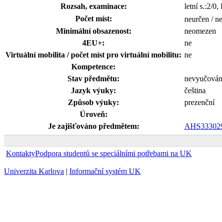
Rozsah, examinace:
letní s.:2/0
Počet míst:
neurčen / n
Minimální obsazenost:
neomezen
4EU+:
ne
Virtuální mobilita / počet míst pro virtuální mobilitu:
ne
Kompetence:
Stav předmětu:
nevyučová
Jazyk výuky:
čeština
Způsob výuky:
prezenční
Úroveň:
Je zajišťováno předmětem:
AHS33302
Kontakty
Podpora studentů se speciálními potřebami na UK
Univerzita Karlova
|
Informační systém UK