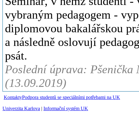
Seminář, v němž studenti - 
vybraným pedagogem - vypr
diplomovou bakalářskou prác
a následně oslovují pedagoga
psát.
Poslední úprava: Pšenička 
(13.09.2019)
Kontakty
Podpora studentů se speciálními potřebami na UK
Univerzita Karlova
|
Informační systém UK