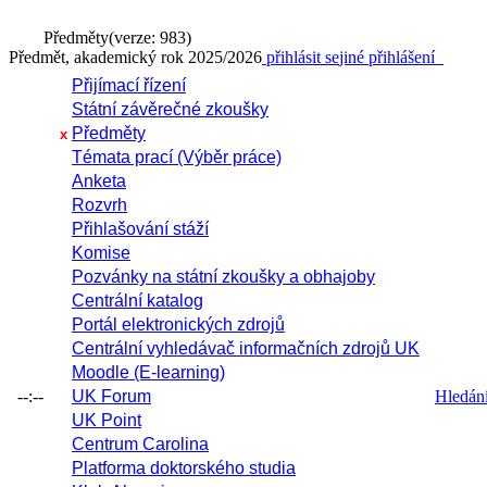
Předměty
(verze: 983)
Předmět, akademický rok 2025/2026
přihlásit se
jiné přihlášení
Přijímací řízení
Státní závěrečné zkoušky
Předměty
x
Témata prací (Výběr práce)
Anketa
Rozvrh
Přihlašování stáží
Komise
Pozvánky na státní zkoušky a obhajoby
Centrální katalog
Portál elektronických zdrojů
Centrální vyhledávač informačních zdrojů UK
Moodle (E-learning)
--:--
UK Forum
Hledání 
UK Point
Centrum Carolina
Platforma doktorského studia