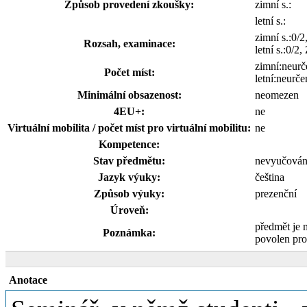
Způsob provedení zkoušky:
zimní s.:
letní s.:
zimní s.:0/2
Rozsah, examinace:
letní s.:0/2,
zimní:neurč
Počet míst:
letní:neurče
Minimální obsazenost:
neomezen
4EU+:
ne
Virtuální mobilita / počet míst pro virtuální mobilitu:
ne
Kompetence:
Stav předmětu:
nevyučová
Jazyk výuky:
čeština
Způsob výuky:
prezenční
Úroveň:
předmět je 
Poznámka:
povolen pro
Anotace