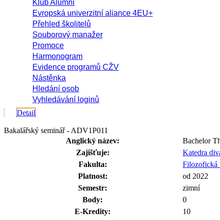
Klub Alumni
Evropská univerzitní aliance 4EU+
Přehled školitelů
Souborový manažer
Promoce
Harmonogram
Evidence programů CŽV
Nástěnka
Hledání osob
Vyhledávání loginů
Detail
Bakalářský seminář - ADV1P011
Anglický název:
Bachelor Th
Zajišťuje:
Katedra di
Fakulta:
Filozofická 
Platnost:
od 2022
Semestr:
zimní
Body:
0
E-Kredity:
10