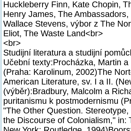
Huckleberry Finn, Kate Chopin, T
Henry James, The Ambassadors, Wi
Wallace Stevens, výbor z The Nor
Eliot, The Waste Land<br>
<br>
Studijní literatura a studijní pomů
Učební texty:Procházka, Martin a 
(Praha: Karolinum, 2002)The Nort
American Literature, sv. I a II. (
(výběr):Bradbury, Malcolm a Rich
puritanismu k postmodernismu (Pr
"The Other Question. Stereotype,
the Discourse of Colonialism," in:
New York: Routledge, 1994)Boorst