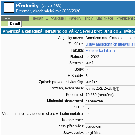
Předměty
(verze: 983)
Předmět, akademický rok 2025/2026
Hledání ...
Vyučující
Katedry
Třídy
Klasifikace
Prohlížení 
--:--
Detail
Americká a kanadská literatura: od Války Severu proti Jihu do 2. svět
Anglický název:
American and Canadian Literat
Zajišťuje:
Ústav anglofonních literatur a
Fakulta:
Filozofická fakulta
Platnost:
od 2022
Semestr:
letní
Body:
0
E-Kredity:
5
Způsob provedení zkoušky:
letní s.:
Rozsah, examinace:
letní s.:1/2, Z+Zk
[HT]
Počet míst:
70 / 60 (neurčen)
Minimální obsazenost:
neomezen
4EU+:
ne
Virtuální mobilita / počet míst pro virtuální mobilitu:
ne
Kompetence:
Stav předmětu:
vyučován
Jazyk výuky:
angličtina