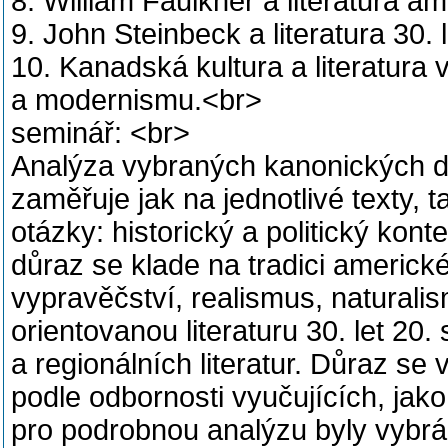
8. William Faulkner a literatura a
9. John Steinbeck a literatura 30. l
10. Kanadská kultura a literatura
a modernismu.<br>
seminář: <br>
Analýza vybraných kanonických děl 
zaměřuje jak na jednotlivé texty, t
otázky: historický a politický kon
důraz se klade na tradici americk
vypravěčství, realismus, natural
orientovanou literaturu 30. let 20. 
a regionálních literatur. Důraz se
podle odbornosti vyučujících, jak
pro podrobnou analýzu byly vybrá