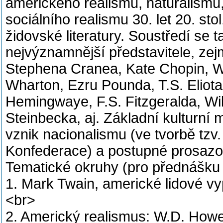
amerického realismu, naturalism
sociálního realismu 30. let 20. st
židovské literatury. Soustředí se t
nejvýznamnější představitele, z
Stephena Cranea, Kate Chopin, Wi
Wharton, Ezru Pounda, T.S. Eliot
Hemingwaye, F.S. Fitzgeralda, Wi
Steinbecka, aj. Základní kulturn
vznik nacionalismu (ve tvorbě tzv
Konfederace) a postupné prosazo
Tematické okruhy (pro přednášku i
1. Mark Twain, americké lidové vyp
<br>
2. Americký realismus: W.D. How