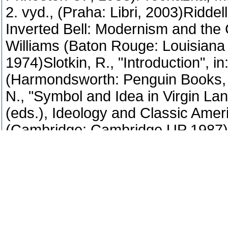
2. vyd., (Praha: Libri, 2003)Riddel
Inverted Bell: Modernism and the 
Williams (Baton Rouge: Louisiana 
1974)Slotkin, R., "Introduction", i
(Harmondsworth: Penguin Books, 
N., "Symbol and Idea in Virgin Lan
(eds.), Ideology and Classic Amer
(Cambridge: Cambridge UP 1987)So
Oxford UP, 1986)Traversi, D., T.S.
Poems (London: Bodley Head, 197
of American Literature vol. 8. (Ca
Cambridge UP, 1996)Warner, M., Th
in 18th Century America (Cambrid