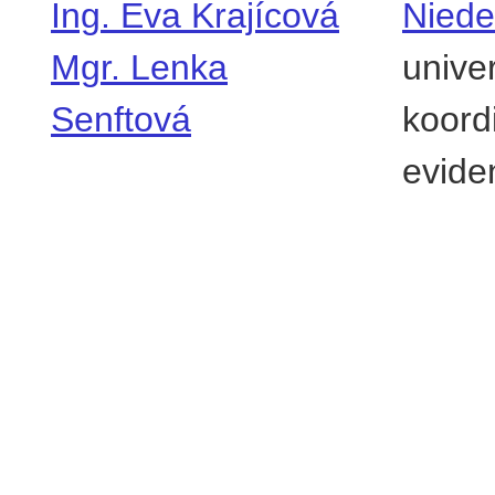
Ing. Eva Krajícová
Niede
Mgr. Lenka
univer
Senftová
koord
evide