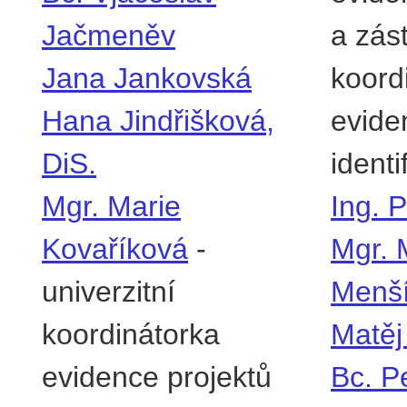
Jačmeněv
a zás
Jana Jankovská
koord
Hana Jindřišková,
evide
DiS.
identi
Mgr. Marie
Ing. 
Kovaříková
-
Mgr. 
univerzitní
Menš
koordinátorka
Matěj
evidence projektů
Bc. P