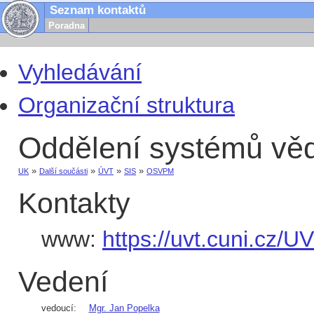
Seznam kontaktů
Poradna
Vyhledávání
Organizační struktura
Oddělení systémů vědy
»
»
»
»
UK
Další součásti
ÚVT
SIS
OSVPM
Kontakty
www:
https://uvt.cuni.cz/U
Vedení
vedoucí:
Mgr. Jan Popelka