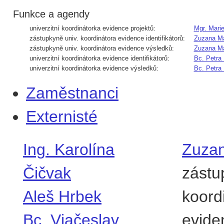
Funkce a agendy
univerzitní koordinátorka evidence projektů:
Mgr. Mari
zástupkyně univ. koordinátora evidence identifikátorů:
Zuzana M
zástupkyně univ. koordinátora evidence výsledků:
Zuzana M
univerzitní koordinátorka evidence identifikátorů:
Bc. Petra 
univerzitní koordinátorka evidence výsledků:
Bc. Petra 
Zaměstnanci
Externisté
Ing. Karolína
Zuza
Čičvak
zástu
Aleš Hrbek
koord
Bc. Vjačeslav
evide