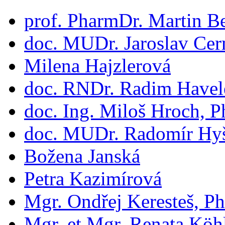
prof. PharmDr. Martin B
doc. MUDr. Jaroslav Cer
Milena Hajzlerová
doc. RNDr. Radim Havel
doc. Ing. Miloš Hroch, P
doc. MUDr. Radomír Hyš
Božena Janská
Petra Kazimírová
Mgr. Ondřej Keresteš, Ph
Mgr. et Mgr. Renata Köh