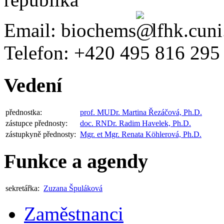
Email:
biochems
lfhk.cuni
Telefon:
+420
495 816 295
Vedení
přednostka:
prof. MUDr. Martina Řezáčová, Ph.D.
zástupce přednosty:
doc. RNDr. Radim Havelek, Ph.D.
zástupkyně přednosty:
Mgr. et Mgr. Renata Köhlerová, Ph.D.
Funkce a agendy
sekretářka:
Zuzana Špuláková
Zaměstnanci