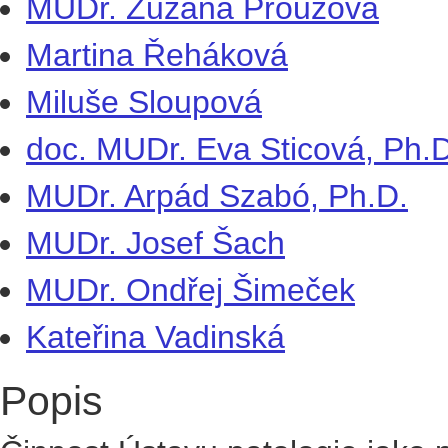
MUDr. Zuzana Prouzová
Martina Řeháková
Miluše Sloupová
doc. MUDr. Eva Sticová, Ph.D
MUDr. Arpád Szabó, Ph.D.
MUDr. Josef Šach
MUDr. Ondřej Šimeček
Kateřina Vadinská
Popis