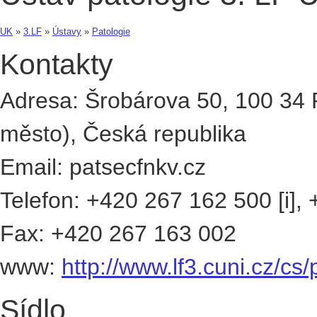
UK
»
3.LF
»
Ústavy
»
Patologie
Kontakty
Adresa:
Šrobárova 50
,
100 34
město)
,
Česká republika
Email:
patsec
fnkv.cz
Telefon:
+420
267 162 500
[i]
,
Fax:
+420
267 163 002
www:
http://www.lf3.cuni.cz/cs/
Sídlo