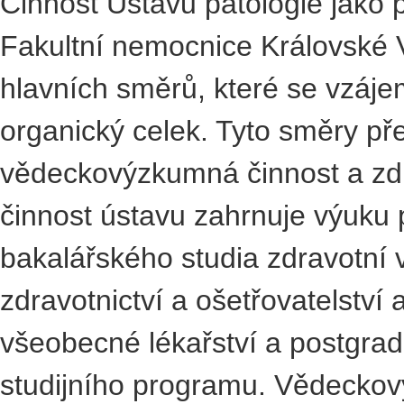
Činnost Ústavu patologie jako p
Fakultní nemocnice Královské V
hlavních směrů, které se vzájem
organický celek. Tyto směry př
vědeckovýzkumná činnost a zdr
činnost ústavu zahrnuje výuku 
bakalářského studia zdravotní v
zdravotnictví a ošetřovatelství
všeobecné lékařství a postgra
studijního programu. Vědeckov