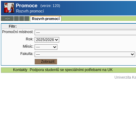
Promoce
(verze: 120)
Rozvrh promocí
--:--
Rozvrh promocí
Filtr:
Promoční místnost:
Rok:
Měsíc:
Fakulta:
Kontakty
Podpora studentů se speciálními potřebami na UK
Univerzita K