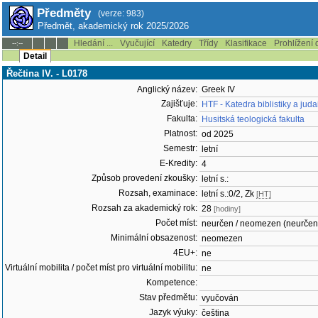
Předměty
(verze: 983)
Předmět, akademický rok 2025/2026
Hledání ...
Vyučující
Katedry
Třídy
Klasifikace
Prohlížení 
--:--
Detail
Řečtina IV. - L0178
Anglický název:
Greek IV
Zajišťuje:
HTF - Katedra biblistiky a juda
Fakulta:
Husitská teologická fakulta
Platnost:
od 2025
Semestr:
letní
E-Kredity:
4
Způsob provedení zkoušky:
letní s.:
Rozsah, examinace:
letní s.:0/2, Zk
[HT]
Rozsah za akademický rok:
28
[hodiny]
Počet míst:
neurčen / neomezen (neurčen
Minimální obsazenost:
neomezen
4EU+:
ne
Virtuální mobilita / počet míst pro virtuální mobilitu:
ne
Kompetence:
Stav předmětu:
vyučován
Jazyk výuky:
čeština