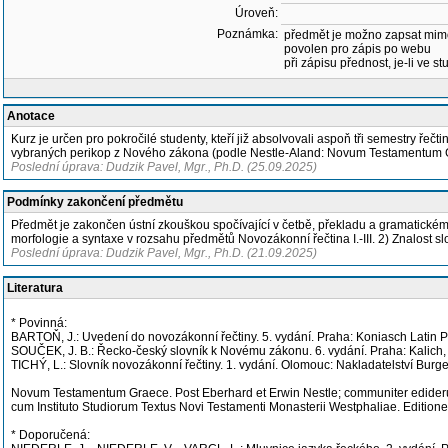
Úroveň:
Poznámka:
předmět je možno zapsat mim
povolen pro zápis po webu
při zápisu přednost, je-li ve st
Anotace
Kurz je určen pro pokročilé studenty, kteří již absolvovali aspoň tři semestry ře
vybraných perikop z Nového zákona (podle Nestle-Aland: Novum Testamentum 
Poslední úprava: Dudzik Pavel, Mgr., Ph.D. (25.09.2025)
Podmínky zakončení předmětu
Předmět je zakončen ústní zkouškou spočívající v četbě, překladu a gramatickém
morfologie a syntaxe v rozsahu předmětů Novozákonní řečtina I.-III. 2) Znalost s
Poslední úprava: Dudzik Pavel, Mgr., Ph.D. (21.09.2025)
Literatura
* Povinná:
BARTOŇ, J.: Uvedení do novozákonní řečtiny. 5. vydání. Praha: Koniasch Latin Pr
SOUČEK, J. B.: Řecko-český slovník k Novému zákonu. 6. vydání. Praha: Kalich
TICHÝ, L.: Slovník novozákonní řečtiny. 1. vydání. Olomouc: Nakladatelství Burge
Novum Testamentum Graece. Post Eberhard et Erwin Nestle; communiter ediderunt
cum Instituto Studiorum Textus Novi Testamenti Monasterii Westphaliae. Editione 
* Doporučená: