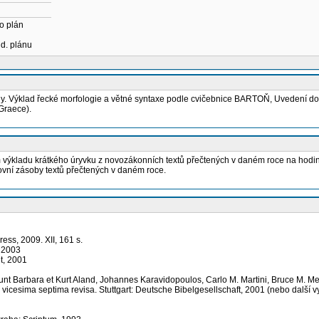
o plán
ud. plánu
čtiny. Výklad řecké morfologie a větné syntaxe podle cvičebnice BARTOŇ, Uvedení do 
Graece).
 výkladu krátkého úryvku z novozákonních textů přečtených v daném roce na hodinác
lovní zásoby textů přečtených v daném roce.
ess, 2009. XII, 161 s.
, 2003
t, 2001
 Barbara et Kurt Aland, Johannes Karavidopoulos, Carlo M. Martini, Bruce M. Metz
vicesima septima revisa. Stuttgart: Deutsche Bibelgesellschaft, 2001 (nebo další v