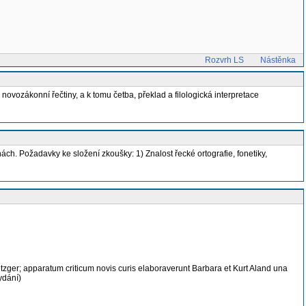
Rozvrh LS
Nástěnka
novozákonní řečtiny, a k tomu četba, překlad a filologická interpretace
h. Požadavky ke složení zkoušky: 1) Znalost řecké ortografie, fonetiky,
ger; apparatum criticum novis curis elaboraverunt Barbara et Kurt Aland una
ydání)