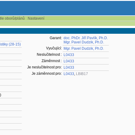
dle oborů/plánů
Nastavení
Garant:
doc. PhDr. Jiří Pavlík, Ph.D.
Mgr. Pavel Dudzik, Ph.D.
istiky (28-15)
Vyučující:
Mgr. Pavel Dudzik, Ph.D.
Neslučitelnost :
L0433
Záměnnost :
L0433
Je neslučitelnost pro:
L0433
Je záměnnost pro:
L0433
,
LBIB17
)