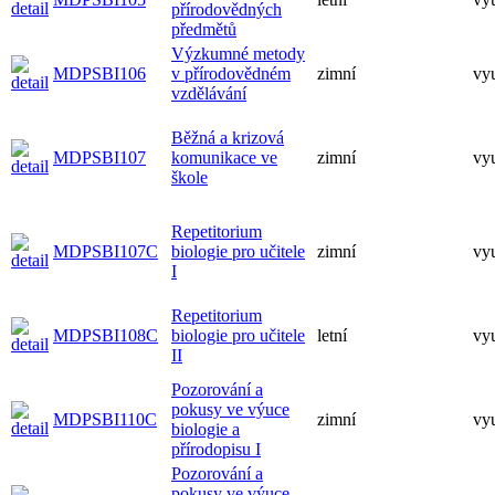
přírodovědných
předmětů
Výzkumné metody
MDPSBI106
v přírodovědném
zimní
vy
vzdělávání
Běžná a krizová
MDPSBI107
komunikace ve
zimní
vy
škole
Repetitorium
MDPSBI107C
biologie pro učitele
zimní
vy
I
Repetitorium
MDPSBI108C
biologie pro učitele
letní
vy
II
Pozorování a
pokusy ve výuce
MDPSBI110C
zimní
vy
biologie a
přírodopisu I
Pozorování a
pokusy ve výuce