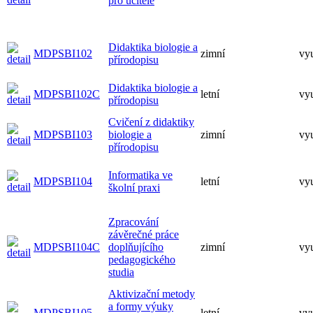
pro učitele
Didaktika biologie a
MDPSBI102
zimní
vy
přírodopisu
Didaktika biologie a
MDPSBI102C
letní
vy
přírodopisu
Cvičení z didaktiky
MDPSBI103
biologie a
zimní
vy
přírodopisu
Informatika ve
MDPSBI104
letní
vy
školní praxi
Zpracování
závěrečné práce
MDPSBI104C
doplňujícího
zimní
vy
pedagogického
studia
Aktivizační metody
a formy výuky
MDPSBI105
letní
vy