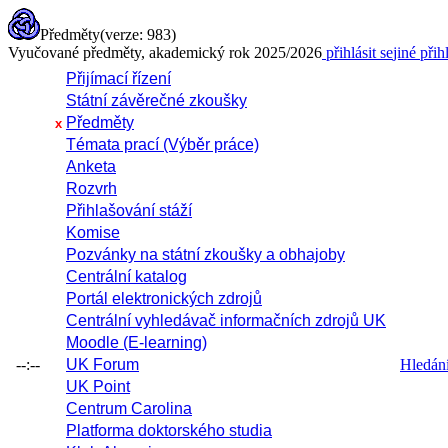
Předměty
(verze: 983)
Vyučované předměty, akademický rok 2025/2026
přihlásit se
jiné přih
Přijímací řízení
Státní závěrečné zkoušky
Předměty
x
Témata prací (Výběr práce)
Anketa
Rozvrh
Přihlašování stáží
Komise
Pozvánky na státní zkoušky a obhajoby
Centrální katalog
Portál elektronických zdrojů
Centrální vyhledávač informačních zdrojů UK
Moodle (E-learning)
--:--
UK Forum
Hledání 
UK Point
Centrum Carolina
Platforma doktorského studia