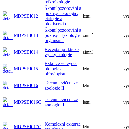
mikrobiologie
Školní pozorování a
pokusy - ekologie,
MDPSBI012
letní
vy
etologie a
biodiverzita
Školní pozorování a
MDPSBI013
pokusy - fyziologie
zimní
vy
organismů
Receptář praktické
MDPSBI014
zimní
vy
výuky biologie
Exkurze ve výuce
MDPSBI015
biologie a
letní
vy
přírodopisu
Terénní cvičení ze
MDPSBI016
letní
vy
zoologie II
Terénní cvičení ze
MDPSBI016C
letní
vy
zoologie II
Komplexní exkurze
MDPSBI017C
letní
vy