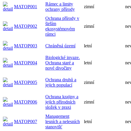
Rámec a limity
MATOP001
zimní
ne
ochrany přírody
Ochrana přírody v
širším
MATOP002
zimní
ne
ekosystémovém
rámci
MATOP003
Chráněná území
letní
ne
Biologické invaze.
MATOP004
Ochrana staré a
letní
ne
nové divočiny
Ochrana druhů a
MATOP005
zimní
ne
jejich populací
Ochrana krajiny a
MATOP006
jejích přírodních
zimní
ne
složek v praxi
Management
MATOP007
lesních a nelesních
letní
ne
stanovišť