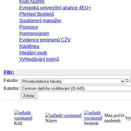
Klub Alumni
Evropská univerzitní aliance 4EU+
Přehled školitelů
Souborový manažer
Promoce
Harmonogram
Evidence programů CŽV
Nástěnka
Hledání osob
Vyhledávání loginů
Filtr:
Fakulta:
Katedra:
Max.počet
Vy
Název
studentů:
Kód
Semestr