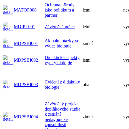
Ochrana přírody
MATOP008
jako politikum a
letní
ne
partner
MDIPL001
Závěrečná práce
letní
vy
Aktuální otázky ve
MDPSBI001
zimní
vy
výuce biologie
Didaktické aspekty
MDPSBI002
letní
vy
výuky biologie
Cvičení z didaktiky
MDPSBI003
oba
vy
biologie
Závěrečný projekt
doplňkového studia
k získání
MDPSBI004
zimní
vy
pedagogické
způsobilosti