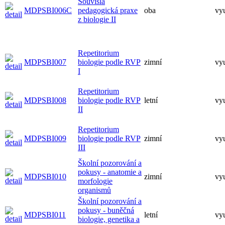
Souvislá
MDPSBI006C
pedagogická praxe
oba
vy
z biologie II
Repetitorium
MDPSBI007
biologie podle RVP
zimní
vy
I
Repetitorium
MDPSBI008
biologie podle RVP
letní
vy
II
Repetitorium
MDPSBI009
biologie podle RVP
zimní
vy
III
Školní pozorování a
pokusy - anatomie a
MDPSBI010
zimní
vy
morfologie
organismů
Školní pozorování a
pokusy - buněčná
MDPSBI011
letní
vy
biologie, genetika a