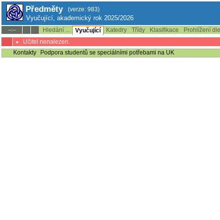
Předměty
(verze: 983)
Vyučující, akademický rok 2025/2026
Hledání ...
Katedry
Třídy
Klasifikace
Prohlížení dl
--:--
Vyučující
Učitel nenalezen.
Kontakty
Podpora studentů se speciálními potřebami na UK