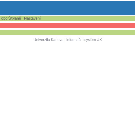
e oborů/plánů
Nastavení
Univerzita Karlova
|
Informační systém UK