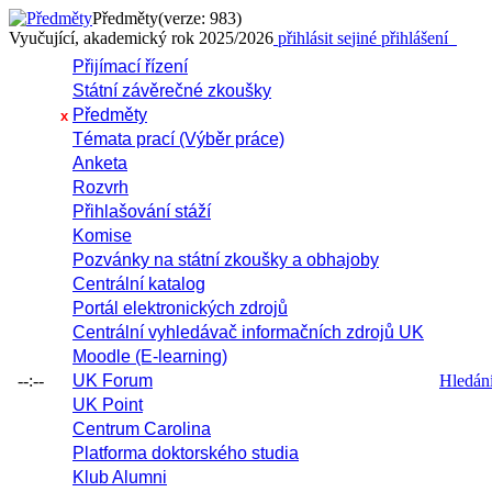
Předměty
(verze: 983)
Vyučující, akademický rok 2025/2026
přihlásit se
jiné přihlášení
Přijímací řízení
Státní závěrečné zkoušky
Předměty
x
Témata prací (Výběr práce)
Anketa
Rozvrh
Přihlašování stáží
Komise
Pozvánky na státní zkoušky a obhajoby
Centrální katalog
Portál elektronických zdrojů
Centrální vyhledávač informačních zdrojů UK
Moodle (E-learning)
--:--
UK Forum
Hledání 
UK Point
Centrum Carolina
Platforma doktorského studia
Klub Alumni