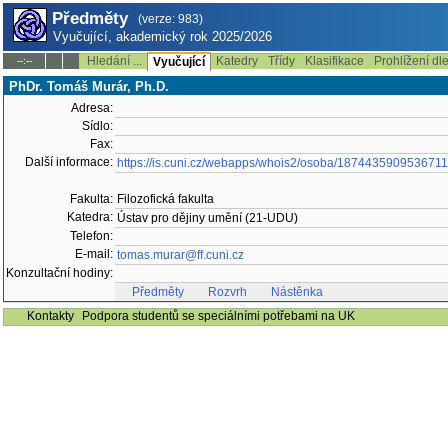
Předměty
(verze: 983)
Vyučující, akademický rok 2025/2026
Hledání ...
Katedry
Třídy
Klasifikace
Prohlížení dl
--:--
Vyučující
PhDr. Tomáš Murár, Ph.D.
Adresa:
Sídlo:
Fax:
Další informace:
https://is.cuni.cz/webapps/whois2/osoba/1874435909536711
Fakulta:
Filozofická fakulta
Katedra:
Ústav pro dějiny umění (21-UDU)
Telefon:
E-mail:
tomas.murar@ff.cuni.cz
Konzultační hodiny:
Předměty
Rozvrh
Nástěnka
Kontakty
Podpora studentů se speciálními potřebami na UK