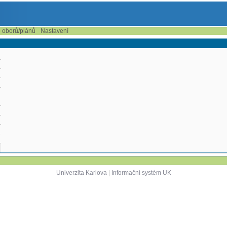
e oborů/plánů
Nastavení
Univerzita Karlova
|
Informační systém UK